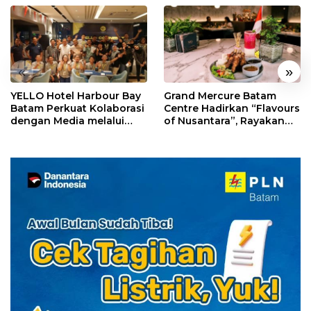
«
»
YELLO Hotel Harbour Bay
Grand Mercure Batam
Batam Perkuat Kolaborasi
Centre Hadirkan “Flavours
dengan Media melalui
of Nusantara”, Rayakan
YELLO Connect
HUT RI dengan Cita Rasa
Kuliner Indonesia