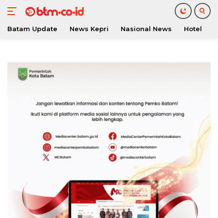
Batam Update
News Kepri
Nasional News
Hotel
O
Langsung
ke
konten