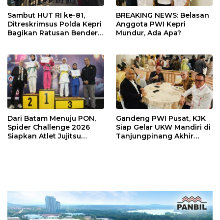
Sambut HUT RI ke-81,
BREAKING NEWS: Belasan
Ditreskrimsus Polda Kepri
Anggota PWI Kepri
Bagikan Ratusan Bendera
Mundur, Ada Apa?
dan Sembako ke Warga
Batam
Dari Batam Menuju PON,
Gandeng PWI Pusat, KJK
Spider Challenge 2026
Siap Gelar UKW Mandiri di
Siapkan Atlet Jujitsu
Tanjungpinang Akhir
Andalan Kepri
Agustus 2026