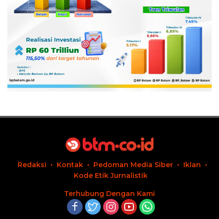
Redaksi
Kontak
Pedoman Media Siber
Iklan
Kode Etik Jurnalistik
Terhubung Dengan Kami