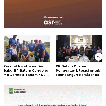
«
»
Perkuat Ketahanan Air
BP Batam Dukung
Baku, BP Batam Gandeng
Penguatan Literasi untuk
Mc Dermott Tanam 400
Membangun Karakter dan
Bambu Betung di
Kebhinekaan Bagi
Bendungan Sei Nongsa
Generasi Masa Depan