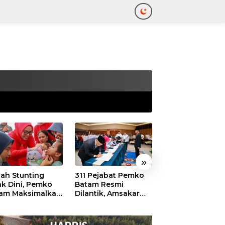
tutup
»
ah Stunting
311 Pejabat Pemko
Walikota Batam
ak Dini, Pemko
Batam Resmi
Amsakar: Sekol
am Maksimalkan
Dilantik, Amsakar
Harus Menjadi
an Posyandu
Tekankan Integritas
Ruang Aman ba
dan Pelayanan
Anak untuk Tu
dan Berprestasi