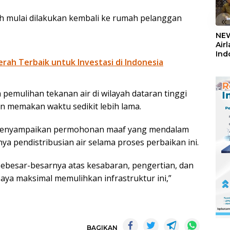
dah mulai dilakukan kembali ke rumah pelanggan
«
NEW
Air
Ind
rah Terbaik untuk Investasi di Indonesia
5,2
Sem
pemulihan tekanan air di wilayah dataran tinggi
an memakan waktu sedikit lebih lama.
r menyampaikan permohonan maaf yang mendalam
a pendistribusian air selama proses perbaikan ini.
ebesar-besarnya atas kesabaran, pengertian, dan
ya maksimal memulihkan infrastruktur ini,”
BAGIKAN