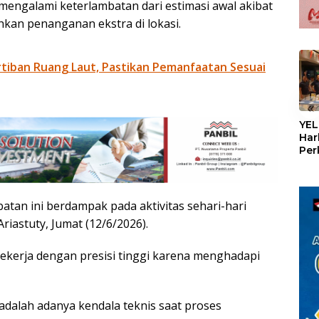
engalami keterlambatan dari estimasi awal akibat
kan penanganan ekstra di lokasi.
iban Ruang Laut, Pastikan Pemanfaatan Sesuai
«
YEL
Har
Per
den
mel
Con
tan ini berdampak pada aktivitas sehari-hari
riastuty, Jumat (12/6/2026).
bekerja dengan presisi tinggi karena menghadapi
adalah adanya kendala teknis saat proses