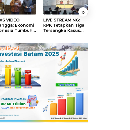
»
S VIDEO:
LIVE STREAMING:
TERBONGKAR!
langga: Ekonomi
KPK Tetapkan Tiga
Ratusan Rekeni
onesia Tumbuh
Tersangka Kasus
Virtual SPPG Fikt
9 Persen pada
Dugaan Korupsi
Diduga Terima 
ester II 2026
Digitalisasi SPBU
Rp311 Miliar, Ka
Pertamina
Dilaporkan ke
Kejaksaan