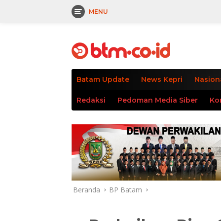
MENU
Langsung
tutup
ke
konten
Batam Update
News Kepri
Nasion
Redaksi
Pedoman Media Siber
Ko
Beranda
BP Batam