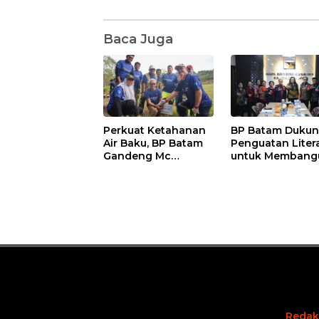
Baca Juga
Perkuat Ketahanan
BP Batam Duku
Air Baku, BP Batam
Penguatan Liter
Gandeng Mc
untuk Membang
Dermott Tanam 400
Karakter dan
Bambu Betung di
Kebhinekaan Ba
Bendungan Sei
Generasi Masa
Nongsa
Depan
Redak