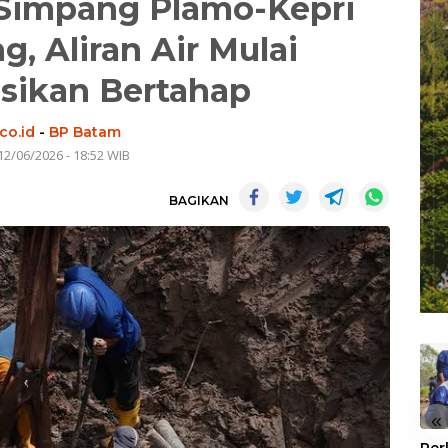
 Simpang Plamo-Kepri
, Aliran Air Mulai
usikan Bertahap
co.id
-
BP Batam
12/06/2026 - 18:52 WIB
BAGIKAN
«