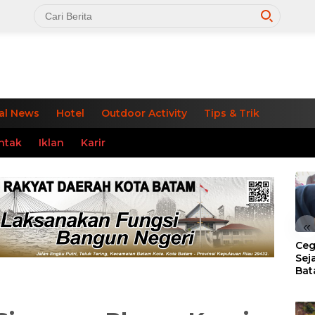
al News
Hotel
Outdoor Activity
Tips & Trik
ntak
Iklan
Karir
«
Ceg
Sej
Bat
Per