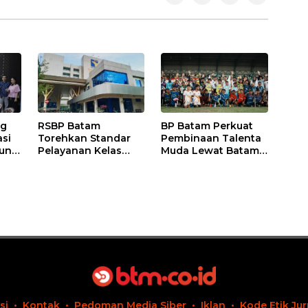
ng
RSBP Batam
BP Batam Perkuat
asi
Torehkan Standar
Pembinaan Talenta
un
Pelayanan Kelas
Muda Lewat Batam
Dunia, Raih Diamond
Prime International
gi
Status dari WSO
Grassroot Football
Festival 2026
si
Kontak
Pedoman Media Siber
Iklan
Kode Etik Jur