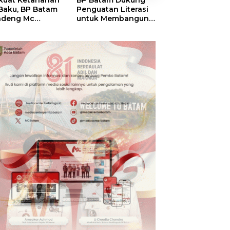
kuat Ketahanan
BP Batam Dukung
RSBP Batam
 Baku, BP Batam
Penguatan Literasi
Torehkan Stand
ndeng Mc
untuk Membangun
Pelayanan Kela
mott Tanam 400
Karakter dan
Dunia, Raih
bu Betung di
Kebhinekaan Bagi
Diamond Status 
dungan Sei
Generasi Masa
WSO
ngsa
Depan