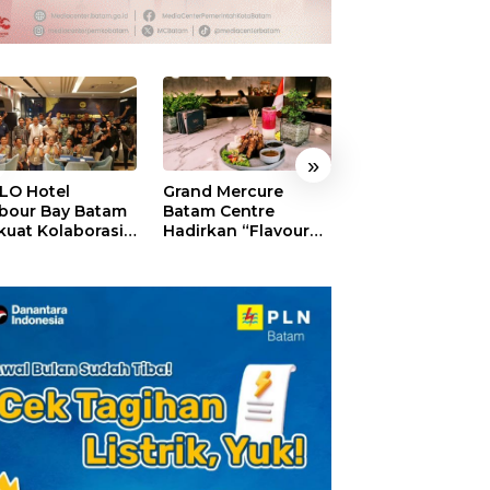
»
LO Hotel
Grand Mercure
HARRIS Resort
bour Bay Batam
Batam Centre
Waterfront Bat
kuat Kolaborasi
Hadirkan “Flavours
Rayakan HUT ke
gan Media
of Nusantara”,
Tebar Giveaway
alui YELLO
Rayakan HUT RI
Diskon Mengin
nect
dengan Cita Rasa
24%
Kuliner Indonesia