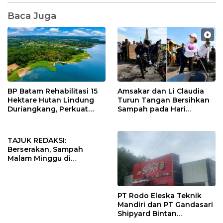
Baca Juga
BP Batam Rehabilitasi 15
Amsakar dan Li Claudia
Hektare Hutan Lindung
Turun Tangan Bersihkan
Duriangkang, Perkuat
Sampah pada Hari
Kelestarian Sumber Air
Lingkungan Hidup
Baku Batam
Sedunia 2026
TAJUK REDAKSI:
Berserakan, Sampah
Malam Minggu di
Jembatan Barelang Batam
Milik Siapa?
PT Rodo Eleska Teknik
Mandiri dan PT Gandasari
Shipyard Bintan
Dilaporkan ke Disnaker,