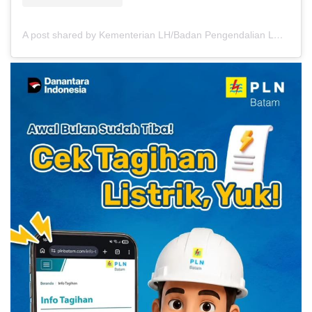
A post shared by Kementerian LH/Badan Pengendalian LH (@kemenlh_bplh)