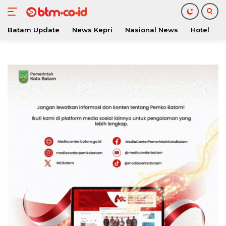
Batam Update
News Kepri
Nasional News
Hotel
O
Langsung
ke
konten