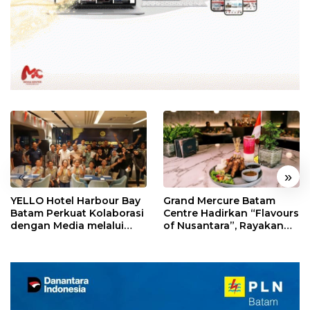
«
»
YELLO Hotel Harbour Bay
Grand Mercure Batam
Batam Perkuat Kolaborasi
Centre Hadirkan “Flavours
dengan Media melalui
of Nusantara”, Rayakan
YELLO Connect
HUT RI dengan Cita Rasa
Kuliner Indonesia