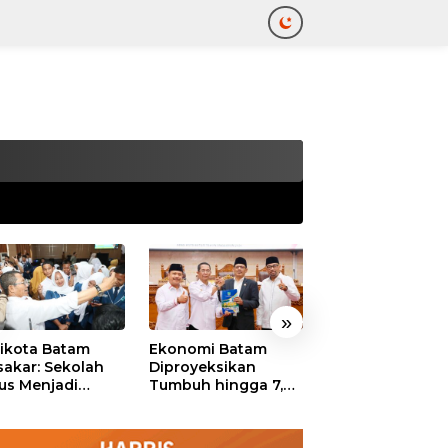
tutup
»
ikota Batam
Ekonomi Batam
Habib Syech Pi
akar: Sekolah
Diproyeksikan
Kepri Bersalawat
us Menjadi
Tumbuh hingga 7,4
Amsakar Apresia
ng Aman bagi
Persen, Pemko
Antusiasme
k untuk Tumbuh
Naikkan Target
Masyarakat Bat
 Berprestasi
Pendapatan Daerah