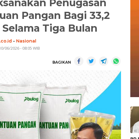
ksanakan Penugasan
an Pangan Bagi 33,2
 Selama Tiga Bulan
co.id
-
Nasional
10/06/2026 - 08:05 WIB
BAGIKAN
«