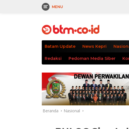
MENU
Langsung
tutup
ke
konten
Batam Update
News Kepri
Nasion
Redaksi
Pedoman Media Siber
Ko
Beranda
Nasional