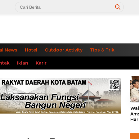
al News
Hotel
Outdoor Activity
Tips & Trik
ntak
Iklan
Karir
«
Wal
Ams
Har
Rua
Ana
dan