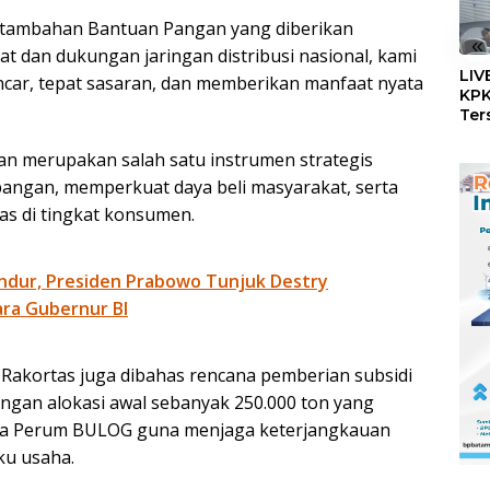
tambahan Bantuan Pangan yang diberikan
«
t dan dukungan jaringan distribusi nasional, kami
LIV
ancar, tepat sasaran, dan memberikan manfaat nyata
KPK
Ter
Dug
Dig
n merupakan salah satu instrumen strategis
Per
angan, memperkuat daya beli masyarakat, serta
as di tingkat konsumen.
ndur, Presiden Prabowo Tunjuk Destry
ra Gubernur BI
Rakortas juga dibahas rencana pemberian subsidi
engan alokasi awal sebanyak 250.000 ton yang
da Perum BULOG guna menjaga keterjangkauan
ku usaha.