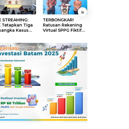
»
E STREAMING:
TERBONGKAR!
Akhir 2027 Tak
 Tetapkan Tiga
Ratusan Rekening
Boleh Ada Lagi 
sangka Kasus
Virtual SPPG Fiktif
yang Jorok, Kot
aan Korupsi
Diduga Terima Dana
Terbersih Dapat
italisasi SPBU
Rp311 Miliar, Kasus
Rp20 Miliar
tamina
Dilaporkan ke
Kejaksaan