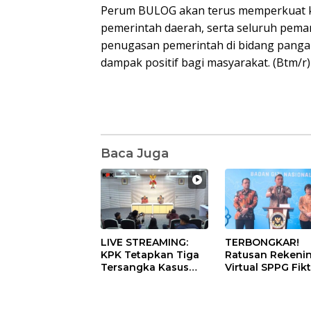
Perum BULOG akan terus memperkuat k
pemerintah daerah, serta seluruh pem
penugasan pemerintah di bidang pangan
dampak positif bagi masyarakat. (Btm/r)
Baca Juga
LIVE STREAMING:
TERBONGKAR!
KPK Tetapkan Tiga
Ratusan Rekeni
Tersangka Kasus
Virtual SPPG Fikt
Dugaan Korupsi
Diduga Terima 
Digitalisasi SPBU
Rp311 Miliar, Kas
Pertamina
Dilaporkan ke