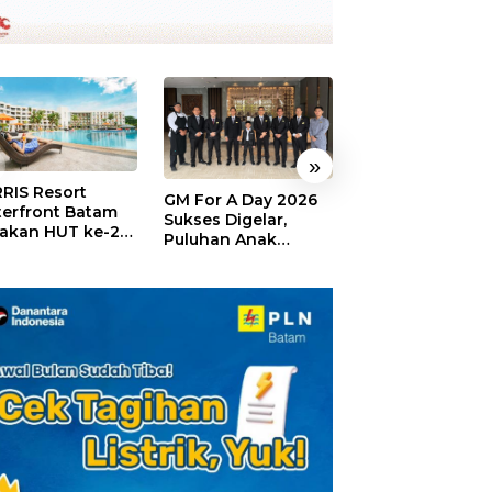
»
RIS Resort
SELAMAT!,
GM For A Day 2026
erfront Batam
Wyndham Panbi
Sukses Digelar,
akan HUT ke-24,
Batam Raih
Puluhan Anak
ar Giveaway dan
Penghargaan Ho
Rasakan Jadi
kon Menginap
Premium Terbai
General Manager
%
Versi Trip.com
Hotel Sehari