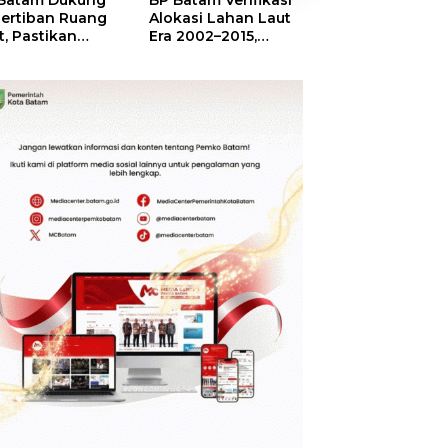
Batam Dukung
BP Batam Verifikasi
Sekolah Terinte
ertiban Ruang
Alokasi Lahan Laut
Merah Putih,
t, Pastikan
Era 2002–2015,
Menumbuhkan
anfaatan Sesuai
Amsakar: Tata
Mimpi di Tanah
ran
Ulang Demi
Rempang-Gala
Kepastian Hukum
dan Investasi