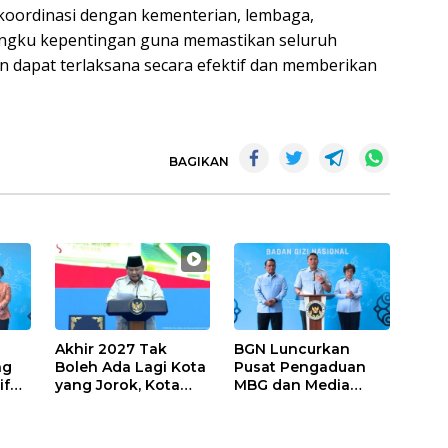
oordinasi dengan kementerian, lembaga,
angku kepentingan guna memastikan seluruh
 dapat terlaksana secara efektif dan memberikan
BAGIKAN
Akhir 2027 Tak
BGN Luncurkan
ng
Boleh Ada Lagi Kota
Pusat Pengaduan
if
yang Jorok, Kota
MBG dan Media
Dana
Terbersih Dapat
Center, Sudaryono:
us
Rp20 Miliar
Laporkan Jika Ada
Penyimpangan