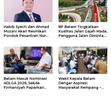
Habib Syech dan Ahmad
BP Batam Tingkatkan
Muzani Akan Resmikan
Kualitas Jalan Gajah Mada,
Pondok Pesantren Nur
Pengguna Jalan Diminta
Iman di Pulau Kasu, Iman
Ekstra Hati-hati
Sutiawan Cek Kesiapan
Batam Masuk Nominasi
Wakil Kepala Batam
ADLGA 2026, Sekda
Dengar Aspirasi
Firmansyah Paparkan
Masyarakat Rempang –
Transformasi Digital
Galang: Pastikan
Berbasis Data
Pembangunan Sekolah
Rakyat Berorientasi
Pengembangan Masa
Depan Pendidikan