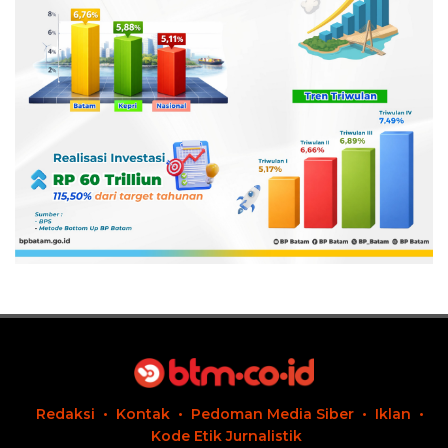
Redaksi
Kontak
Pedoman Media Siber
Iklan
Kode Etik Jurnalistik