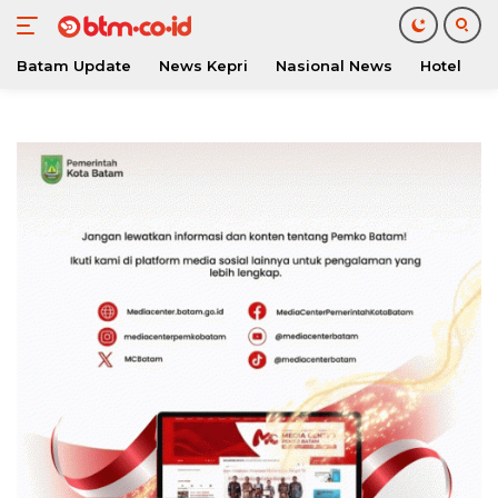
Batam Update
News Kepri
Nasional News
Hotel
O
Langsung
ke
konten