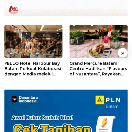
«
»
YELLO Hotel Harbour Bay
Grand Mercure Batam
Batam Perkuat Kolaborasi
Centre Hadirkan “Flavours
dengan Media melalui
of Nusantara”, Rayakan
YELLO Connect
HUT RI dengan Cita Rasa
Kuliner Indonesia