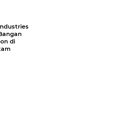
ndustries
 Bangan
on di
atam