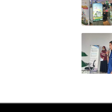
Paginasi
pos