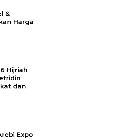
l &
kan Harga
6 Hijriah
fridin
kat dan
Arebi Expo