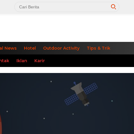
al News
Hotel
Outdoor Activity
Tips & Trik
ntak
Iklan
Karir