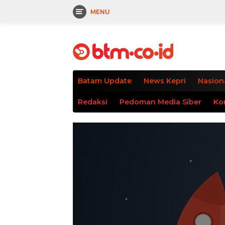
MENU
Langsung
tutup
ke
konten
Batam Update
News Kepri
Nasion
Redaksi
Pedoman Media Siber
Ko