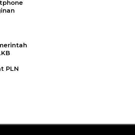
rtphone
ginan
merintah
LKB
nt PLN