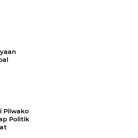
ayaan
pal
i Pilwako
p Politik
at