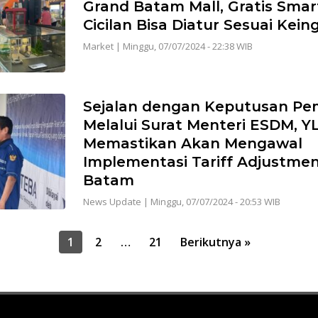
Grand Batam Mall, Gratis Sma
Cicilan Bisa Diatur Sesuai Kein
Market
|
Minggu, 07/07/2024 - 22:38 WIB
Sejalan dengan Keputusan Pe
Melalui Surat Menteri ESDM, Y
Memastikan Akan Mengawal
Implementasi Tariff Adjustme
Batam
News Update
|
Minggu, 07/07/2024 - 20:53 WIB
1
2
…
21
Berikutnya »