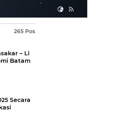
265 Pos
akar – Li
nomi Batam
025 Secara
kasi