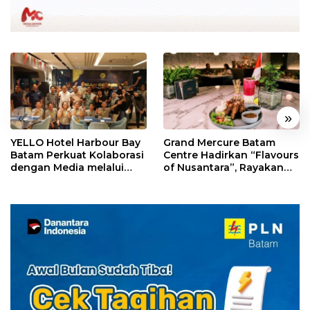
«
»
YELLO Hotel Harbour Bay
Grand Mercure Batam
Batam Perkuat Kolaborasi
Centre Hadirkan “Flavours
dengan Media melalui
of Nusantara”, Rayakan
YELLO Connect
HUT RI dengan Cita Rasa
Kuliner Indonesia