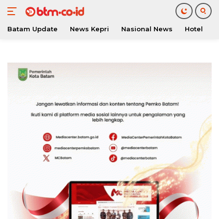
Batam Update
News Kepri
Nasional News
Hotel
O
Langsung
ke
konten