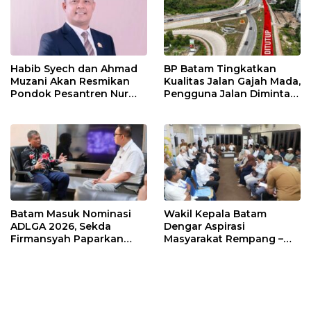
Habib Syech dan Ahmad
BP Batam Tingkatkan
Muzani Akan Resmikan
Kualitas Jalan Gajah Mada,
Pondok Pesantren Nur
Pengguna Jalan Diminta
Iman di Pulau Kasu, Iman
Ekstra Hati-hati
Sutiawan Cek Kesiapan
Batam Masuk Nominasi
Wakil Kepala Batam
ADLGA 2026, Sekda
Dengar Aspirasi
Firmansyah Paparkan
Masyarakat Rempang –
Transformasi Digital
Galang: Pastikan
Berbasis Data
Pembangunan Sekolah
Rakyat Berorientasi
Pengembangan Masa
Depan Pendidikan