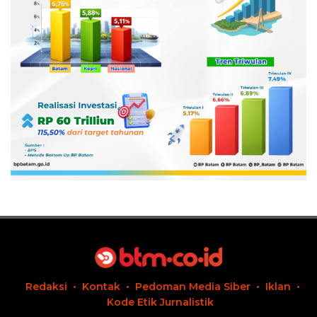
Redaksi
Kontak
Pedoman Media Siber
Iklan
Kode Etik Jurnalistik