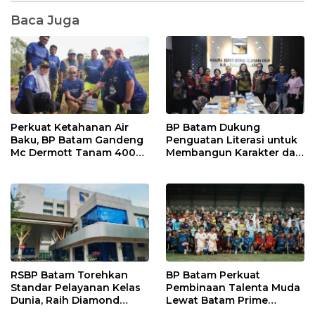
Baca Juga
Perkuat Ketahanan Air
BP Batam Dukung
Baku, BP Batam Gandeng
Penguatan Literasi untuk
Mc Dermott Tanam 400
Membangun Karakter dan
Bambu Betung di
Kebhinekaan Bagi
Bendungan Sei Nongsa
Generasi Masa Depan
RSBP Batam Torehkan
BP Batam Perkuat
Standar Pelayanan Kelas
Pembinaan Talenta Muda
Dunia, Raih Diamond
Lewat Batam Prime
Status dari WSO
International Grassroot