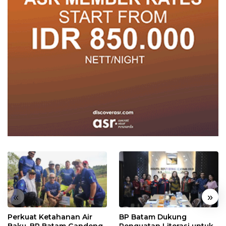
«
»
Perkuat Ketahanan Air
BP Batam Dukung