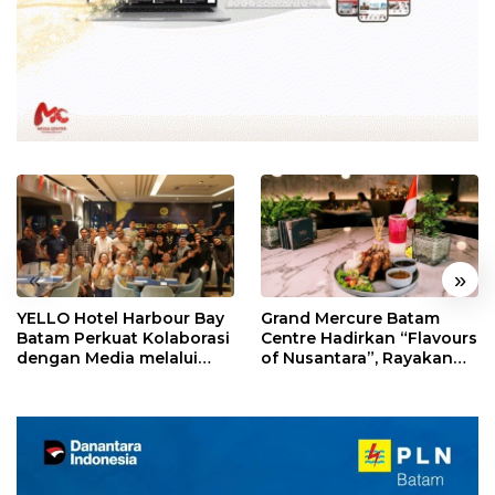
«
»
YELLO Hotel Harbour Bay
Grand Mercure Batam
Batam Perkuat Kolaborasi
Centre Hadirkan “Flavours
dengan Media melalui
of Nusantara”, Rayakan
YELLO Connect
HUT RI dengan Cita Rasa
Kuliner Indonesia