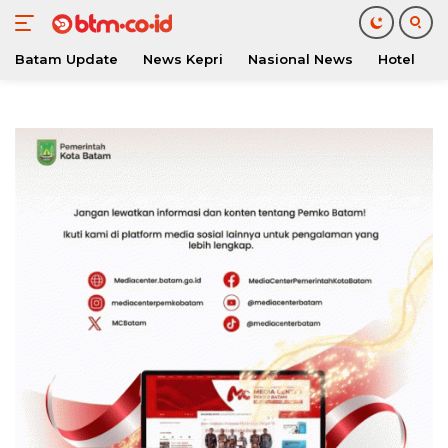
Batam Update
News Kepri
Nasional News
Hotel
O
Langsung
ke
konten