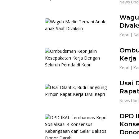
News Upd
Wagub
Divak
Kepri
|
Sab
Ombud
Kerja
Kepri
|
Kam
Usai 
Rapat
News Upd
DPD I
Konse
Donor