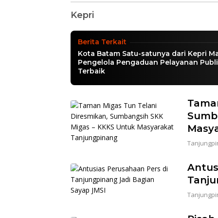
Batam
Kepri
News Update
|
Sabtu, 14/05/2022 - 15:29 WIB
Berita Terkait
Kota Batam Satu-satunya dari Kepri M
Pengelola Pengaduan Pelayanan Publ
Terbaik
Taman
Sumba
Masya
Tanjungpi
Antus
Tanju
Tanjungpi