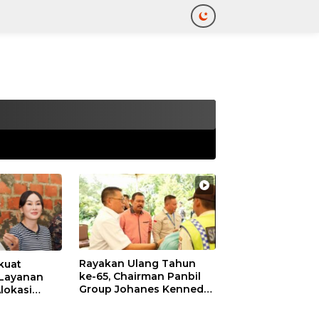
tutup
Rayakan Ulang Tahun
kuat
ke-65, Chairman Panbil
 Layanan
Group Johanes Kennedy
lokasi
Bagikan 630 Paket
r Segera
Sembako kepada
 LMS