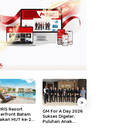
»
RIS Resort
SELAMAT!,
GM For A Day 2026
erfront Batam
Wyndham Panbi
Sukses Digelar,
akan HUT ke-24,
Batam Raih
Puluhan Anak
ar Giveaway dan
Penghargaan Ho
Rasakan Jadi