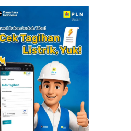
kon Menginap
Premium Terbai
General Manager
%
Versi Trip.com
Hotel Sehari