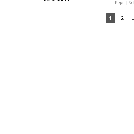
Kepri
|
Sel
Paginasi
1
2
pos