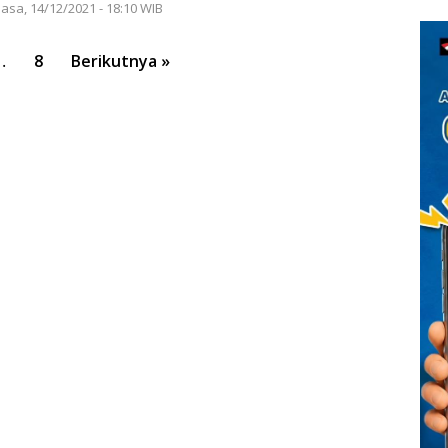
Dis
asa, 14/12/2021 - 18:10 WIB
24
…
8
Berikutnya »