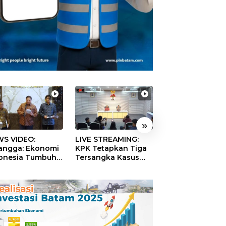
»
S VIDEO:
LIVE STREAMING:
TERBONGKAR!
langga: Ekonomi
KPK Tetapkan Tiga
Ratusan Rekeni
onesia Tumbuh
Tersangka Kasus
Virtual SPPG Fikt
9 Persen pada
Dugaan Korupsi
Diduga Terima 
ester II 2026
Digitalisasi SPBU
Rp311 Miliar, Ka
Pertamina
Dilaporkan ke
Kejaksaan