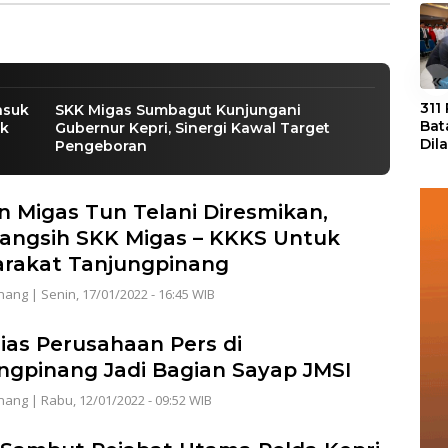
«
311
asuk
SKK Migas Sumbagut Kunjungani
Bat
ik
Gubernur Kepri, Sinergi Kawal Target
Dil
Pengeboran
Tek
dan
 Migas Tun Telani Diresmikan,
ngsih SKK Migas – KKKS Untuk
rakat Tanjungpinang
nang
|
Senin, 17/01/2022 - 16:45 WIB
ias Perusahaan Pers di
ngpinang Jadi Bagian Sayap JMSI
nang
|
Rabu, 12/01/2022 - 09:52 WIB