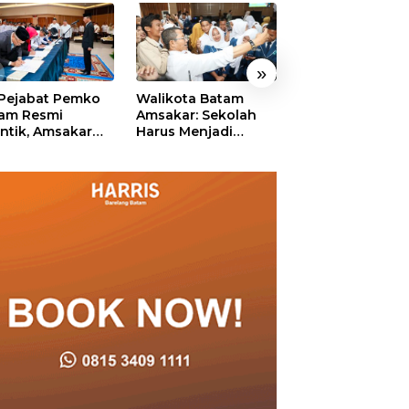
Karyawan
»
 Pejabat Pemko
Walikota Batam
Ekonomi Batam
am Resmi
Amsakar: Sekolah
Diproyeksikan
antik, Amsakar
Harus Menjadi
Tumbuh hingga 
ankan Integritas
Ruang Aman bagi
Persen, Pemko
 Pelayanan
Anak untuk Tumbuh
Naikkan Target
dan Berprestasi
Pendapatan Da