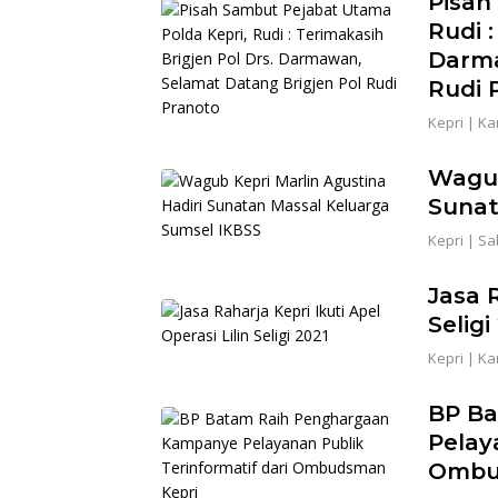
Pisah
Rudi :
Darma
Rudi 
Kepri
|
Kam
Wagub
Sunat
Kepri
|
Sab
Jasa R
Seligi
Kepri
|
Kam
BP B
Pelay
Ombu