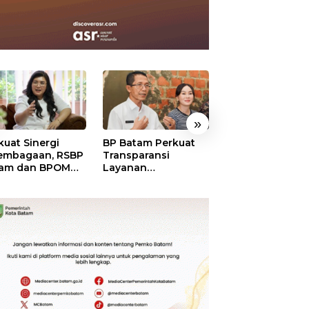
»
kuat Sinergi
BP Batam Perkuat
BP Batam Duku
embagaan, RSBP
Transparansi
Penertiban Rua
am dan BPOM
Layanan
Laut, Pastikan
tikan Pelayanan
Pertanahan, Alokasi
Pemanfaatan Se
 Ketersediaan
Tanah Reguler
Aturan
t Aman
Segera Hadir Melalui
LMS