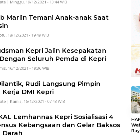
ate
|
Minggu, 19/12/2021 - 13:44 WIB
 Marlin Temani Anak-anak Saat
sin
tu, 18/12/2021 - 19:49 WIB
sman Kepri Jalin Kesepakatan
 Dengan Seluruh Pemda di Kepri
is, 16/12/2021 - 19:36 WIB
Dilantik, Rudi Langsung Pimpin
 Kerja DMI Kepri
ate
|
Kamis, 16/12/2021 - 07:43 WIB
«
KAL Lemhannas Kepri Sosialisasi 4
HAR
nsus Kebangsaan dan Gelar Baksos
Wat
Ray
 Darah
Teb