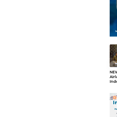
«
NEW
Air
Ind
5,2
Sem