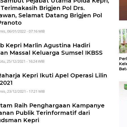
 Sambut Pejabat Utama Polda Kepri,
 Terimakasih Brigjen Pol Drs.
wan, Selamat Datang Brigjen Pol
Pranoto
is, 06/01/2022 - 07:16 WIB
 Kepri Marlin Agustina Hadiri
«
an Massal Keluarga Sumsel IKBSS
Per
tu, 25/12/2021 - 16:24 WIB
Kel
Bat
Pas
aharja Kepri Ikuti Apel Operasi Lilin
dan
 2021
Oba
is, 23/12/2021 - 17:21 WIB
atam Raih Penghargaan Kampanye
anan Publik Terinformatif dari
dsman Kepri