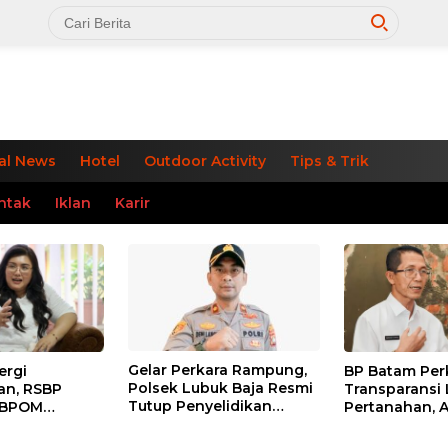
al News
Hotel
Outdoor Activity
Tips & Trik
ntak
Iklan
Karir
Gelar Perkara Rampung,
ergi
BP Batam Per
Polsek Lubuk Baja Resmi
an, RSBP
Transparansi
alang Diajukan Sebagai
Tutup Penyelidikan
 BPOM
Pertanahan, A
a, Dewan Pakar Sambangi
Kasus Hak Asuh Anak
elayanan dan
Tanah Regule
an Obat Aman
Hadir Melalui