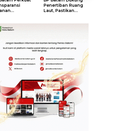
Batam Perkuat
BP Batam Dukung
BP Batam Verifik
nsparansi
Penertiban Ruang
Alokasi Lahan L
anan
Laut, Pastikan
Era 2002–2015,
tanahan, Alokasi
Pemanfaatan Sesuai
Amsakar: Tata
ah Reguler
Aturan
Ulang Demi
era Hadir Melalui
Kepastian Huk
S
dan Investasi