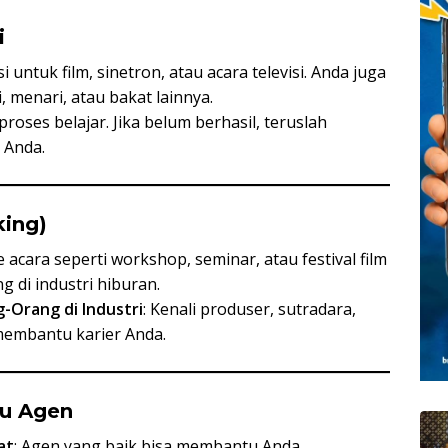
i
isi untuk film, sinetron, atau acara televisi. Anda juga
 menari, atau bakat lainnya.
 proses belajar. Jika belum berhasil, teruslah
 Anda.
king)
e acara seperti workshop, seminar, atau festival film
 di industri hiburan.
-Orang di Industri
: Kenali produser, sutradara,
 membantu karier Anda.
au Agen
at
: Agen yang baik bisa membantu Anda