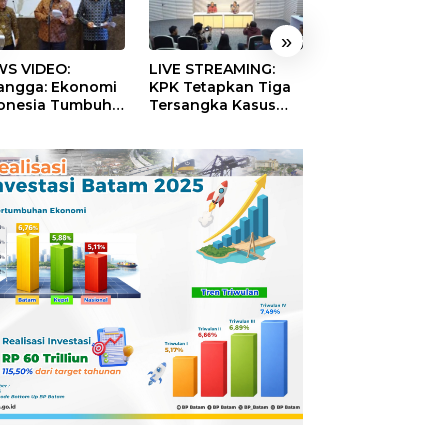
»
S VIDEO:
LIVE STREAMING:
TERBONGKAR!
langga: Ekonomi
KPK Tetapkan Tiga
Ratusan Rekeni
onesia Tumbuh
Tersangka Kasus
Virtual SPPG Fikt
9 Persen pada
Dugaan Korupsi
Diduga Terima 
ester II 2026
Digitalisasi SPBU
Rp311 Miliar, Ka
Pertamina
Dilaporkan ke
Kejaksaan