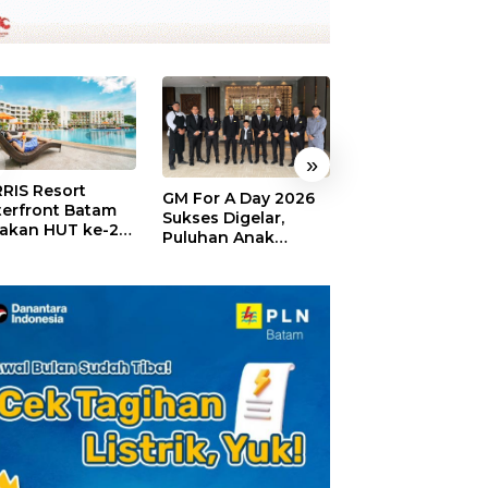
»
RIS Resort
SELAMAT!,
GM For A Day 2026
erfront Batam
Wyndham Panbi
Sukses Digelar,
akan HUT ke-24,
Batam Raih
Puluhan Anak
ar Giveaway dan
Penghargaan Ho
Rasakan Jadi
kon Menginap
Premium Terbai
General Manager
%
Versi Trip.com
Hotel Sehari