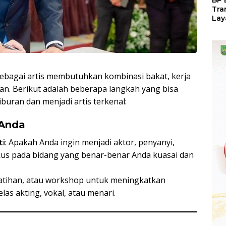
BP 
Tra
Lay
Per
Tan
Seg
LM
sebagai artis membutuhkan kombinasi bakat, kerja
gan. Berikut adalah beberapa langkah yang bisa
iburan dan menjadi artis terkenal:
 Anda
ti
: Apakah Anda ingin menjadi aktor, penyanyi,
Fokus pada bidang yang benar-benar Anda kuasai dan
pelatihan, atau workshop untuk meningkatkan
as akting, vokal, atau menari.