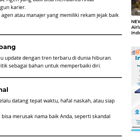
un karier.
«
ih agen atau manajer yang memiliki rekam jejak baik
NEW
Air
Ind
5,2
Sem
mbang
alu update dengan tren terbaru di dunia hiburan.
kritik sebagai bahan untuk memperbaiki diri.
nal
Selalu datang tepat waktu, hafal naskah, atau siap
ng bisa merusak nama baik Anda, seperti skandal