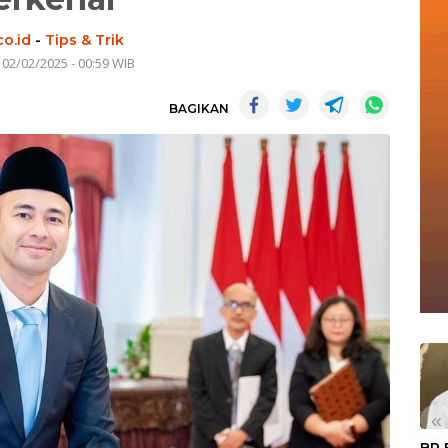
co.id
-
Tips & Trik
 02/02/2025 - 00:59 WIB
BAGIKAN
«