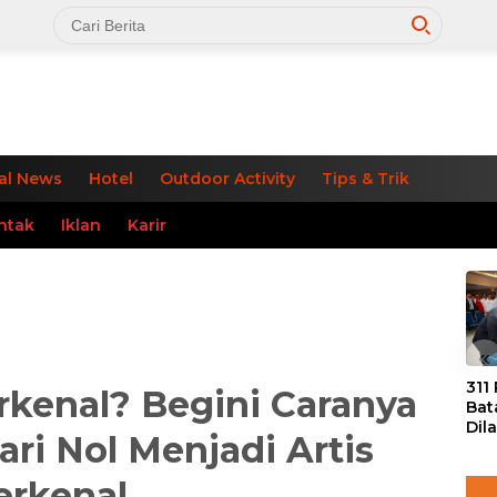
al News
Hotel
Outdoor Activity
Tips & Trik
ntak
Iklan
Karir
«
311
erkenal? Begini Caranya
Bat
Dil
ari Nol Menjadi Artis
Tek
dan
erkenal