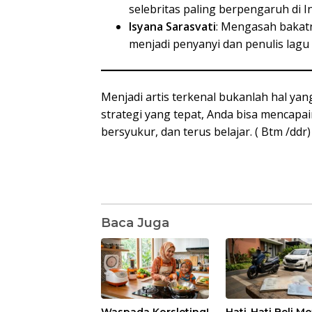
selebritas paling berpengaruh di I
Isyana Sarasvati
: Mengasah bakatn
menjadi penyanyi dan penulis lagu 
Menjadi artis terkenal bukanlah hal yan
strategi yang tepat, Anda bisa mencapain
bersyukur, dan terus belajar. ( Btm /ddr)
Baca Juga
Waspada Korsleting!
Hati-Hati Beli M