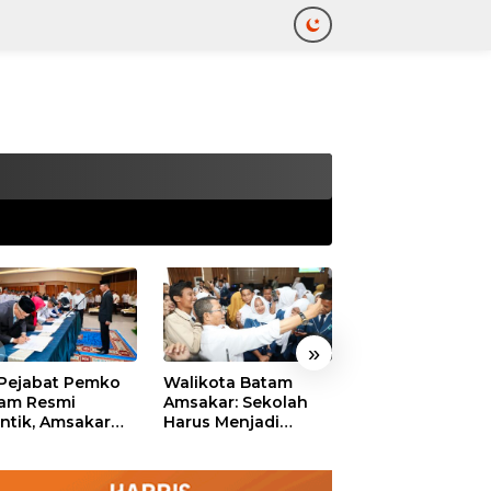
tutup
»
 Pejabat Pemko
Walikota Batam
Ekonomi Batam
am Resmi
Amsakar: Sekolah
Diproyeksikan
antik, Amsakar
Harus Menjadi
Tumbuh hingga 
ankan Integritas
Ruang Aman bagi
Persen, Pemko
 Pelayanan
Anak untuk Tumbuh
Naikkan Target
dan Berprestasi
Pendapatan Da