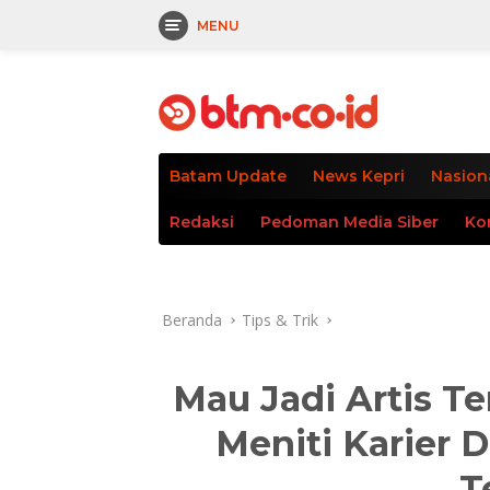
MENU
Langsung
tutup
ke
konten
Batam Update
News Kepri
Nasion
Redaksi
Pedoman Media Siber
Ko
Beranda
Tips & Trik
Mau Jadi Artis T
Meniti Karier D
T