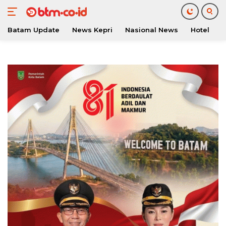
Batam Update
News Kepri
Nasional News
Hotel
O
Langsung
ke
konten