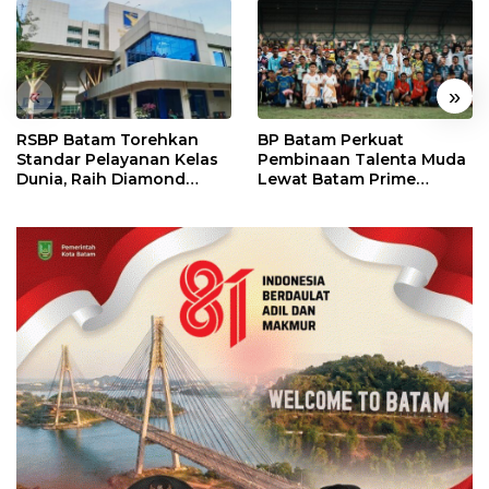
«
»
RSBP Batam Torehkan
BP Batam Perkuat
Standar Pelayanan Kelas
Pembinaan Talenta Muda
Dunia, Raih Diamond
Lewat Batam Prime
Status dari WSO
International Grassroot
Football Festival 2026