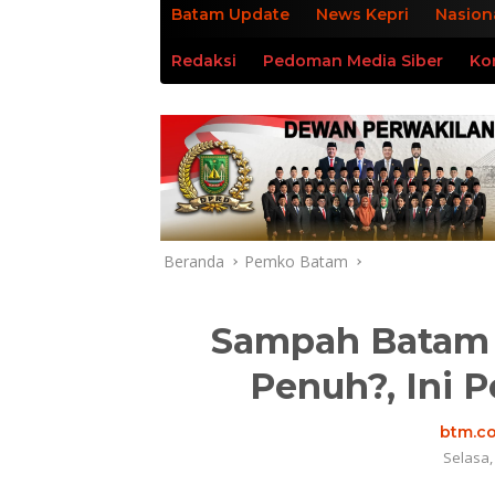
Batam Update
News Kepri
Nasion
Redaksi
Pedoman Media Siber
Ko
Beranda
Pemko Batam
Sampah Batam 
Penuh?, Ini 
btm.co
Selasa,