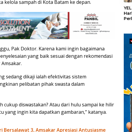
«
a kelola sampah di Kota Batam ke depan.
YEL
Har
Per
den
mel
Con
nggu, Pak Doktor. Karena kami ingin bagaimana
penyelesaian yang baik sesuai dengan rekomendasi
r Amsakar.
 sedang dikaji ialah efektivitas sistem
gkinan pelibatan pihak swasta dalam
h cukup diswastakan? Atau dari hulu sampai ke hilir
itu yang ingin kita dapatkan gambaran,” katanya.
ri Bersalawat 3, Amsakar Apresiasi Antusiasme