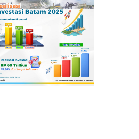
Pertamina
Dilaporkan ke
Kejaksaan