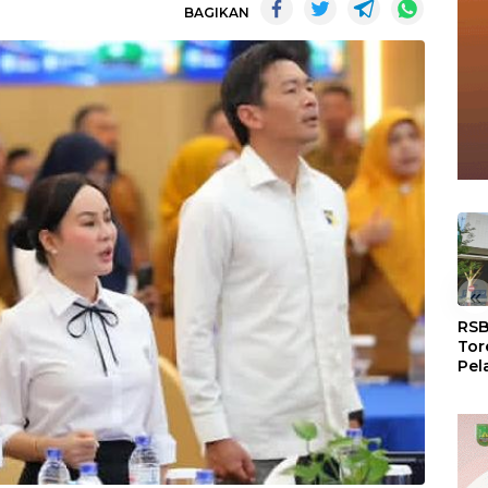
BAGIKAN
«
RSB
Tor
Pel
Dun
Dia
WS