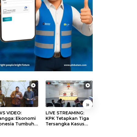
»
S VIDEO:
LIVE STREAMING:
TERBONGKAR!
langga: Ekonomi
KPK Tetapkan Tiga
Ratusan Rekeni
onesia Tumbuh
Tersangka Kasus
Virtual SPPG Fikt
9 Persen pada
Dugaan Korupsi
Diduga Terima 
ester II 2026
Digitalisasi SPBU
Rp311 Miliar, Ka