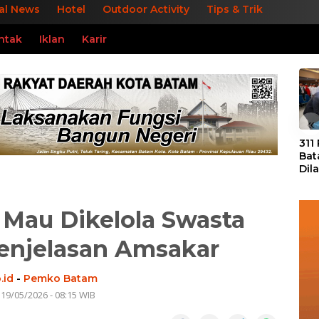
al News
Hotel
Outdoor Activity
Tips & Trik
ntak
Iklan
Karir
«
311
Bat
Dil
Tek
dan
Mau Dikelola Swasta
Penjelasan Amsakar
.id
-
Pemko Batam
 19/05/2026 - 08:15 WIB