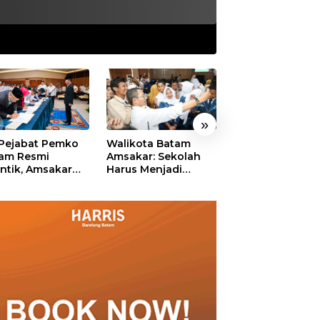
»
 Pejabat Pemko
Walikota Batam
Ekonomi Batam
am Resmi
Amsakar: Sekolah
Diproyeksikan
antik, Amsakar
Harus Menjadi
Tumbuh hingga 
ankan Integritas
Ruang Aman bagi
Persen, Pemko
 Pelayanan
Anak untuk Tumbuh
Naikkan Target
dan Berprestasi
Pendapatan Da