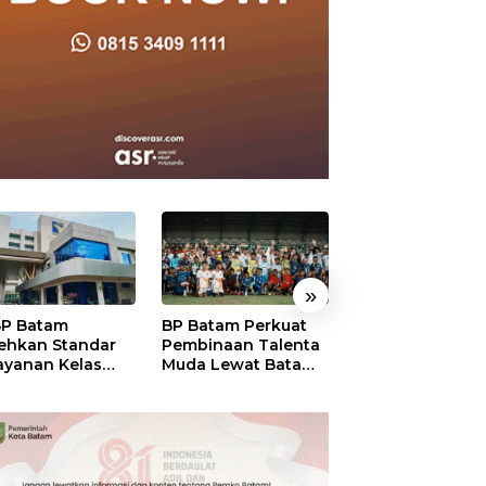
»
P Batam
BP Batam Perkuat
Perkuat Sinergi
ehkan Standar
Pembinaan Talenta
Kelembagaan, 
ayanan Kelas
Muda Lewat Batam
Batam dan BPO
ia, Raih
Prime International
Pastikan Pelay
mond Status dari
Grassroot Football
dan Ketersedia
O
Festival 2026
Obat Aman