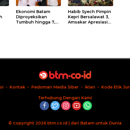
Ekonomi Batam
Habib Syech Pimpin
h
Diproyeksikan
Kepri Bersalawat 3,
Tumbuh hingga 7,4
Amsakar Apresiasi
i
Persen, Pemko
Antusiasme
mbuh
Naikkan Target
Masyarakat Batam
Pendapatan Daerah
si
Kontak
Pedoman Media Siber
Iklan
Kode Etik Jur
Terhubung Dengan Kami
© copyright 2026 btm.co.id | dari Batam untuk Dunia