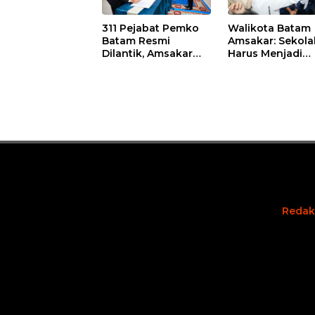
311 Pejabat Pemko
Walikota Batam
Batam Resmi
Amsakar: Sekola
Dilantik, Amsakar
Harus Menjadi
Tekankan Integritas
Ruang Aman bag
dan Pelayanan
Anak untuk Tu
dan Berprestasi
Redak