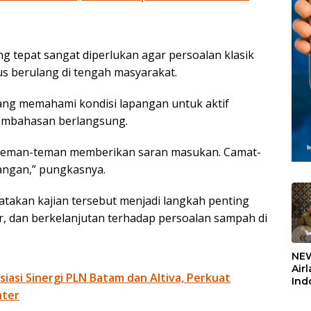
ng tepat sangat diperlukan agar persoalan klasik
s berulang di tengah masyarakat.
yang memahami kondisi lapangan untuk aktif
embahasan berlangsung.
nti teman-teman memberikan saran masukan. Camat-
pangan,” pungkasnya.
atakan kajian tersebut menjadi langkah penting
ur, dan berkelanjutan terhadap persoalan sampah di
«
NEW
Air
siasi Sinergi PLN Batam dan Altiva, Perkuat
Ind
5,2
nter
Sem