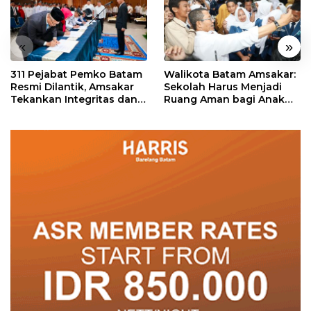
«
»
311 Pejabat Pemko Batam
Walikota Batam Amsakar:
Resmi Dilantik, Amsakar
Sekolah Harus Menjadi
Tekankan Integritas dan
Ruang Aman bagi Anak
Pelayanan
untuk Tumbuh dan
Berprestasi