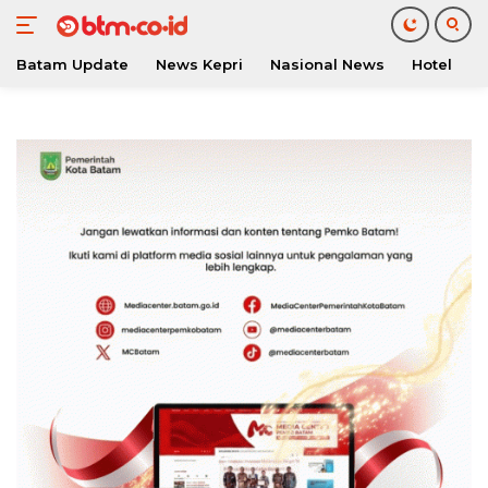
Batam Update
News Kepri
Nasional News
Hotel
O
Langsung
ke
konten