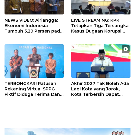
NEWS VIDEO: Airlangga:
LIVE STREAMING: KPK
Ekonomi Indonesia
Tetapkan Tiga Tersangka
Tumbuh 5,29 Persen pada
Kasus Dugaan Korupsi
Semester II 2026
Digitalisasi SPBU
Pertamina
TERBONGKAR! Ratusan
Akhir 2027 Tak Boleh Ada
Rekening Virtual SPPG
Lagi Kota yang Jorok,
Fiktif Diduga Terima Dana
Kota Terbersih Dapat
Rp311 Miliar, Kasus
Rp20 Miliar
Dilaporkan ke Kejaksaan