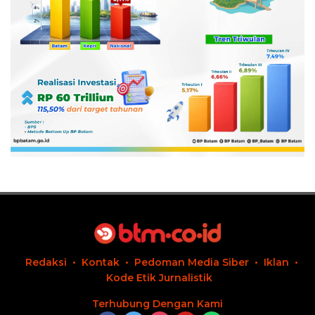
Redaksi
Kontak
Pedoman Media Siber
Iklan
Kode Etik Jurnalistik
Terhubung Dengan Kami