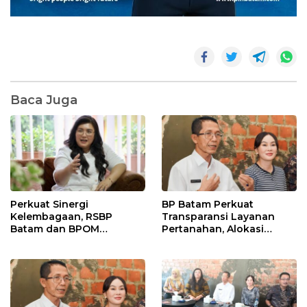
Baca Juga
Perkuat Sinergi
BP Batam Perkuat
Kelembagaan, RSBP
Transparansi Layanan
Batam dan BPOM
Pertanahan, Alokasi
Pastikan Pelayanan dan
Tanah Reguler Segera
Ketersediaan Obat Aman
Hadir Melalui LMS