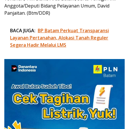
Anggota/Deputi Bidang Pelayanan Umum, David
Panjaitan. (Btm/DDR)
BACA JUGA:
BP Batam Perkuat Transparansi
Layanan Pertanahan, Alokasi Tanah Reguler
Segera Hadir Melalui LMS