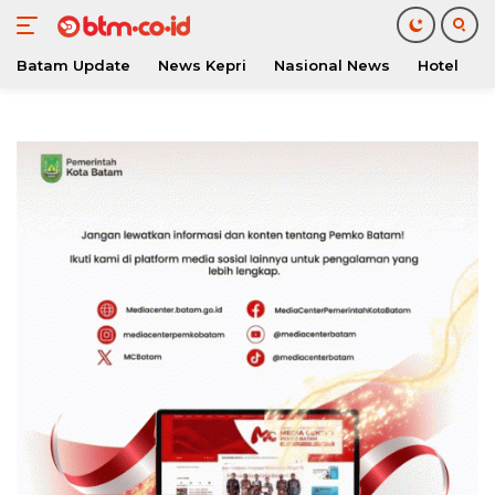
Batam Update
News Kepri
Nasional News
Hotel
O
Langsung
ke
konten