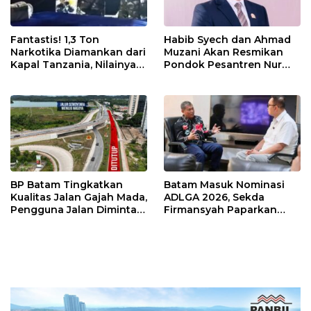
Fantastis! 1,3 Ton
Habib Syech dan Ahmad
Narkotika Diamankan dari
Muzani Akan Resmikan
Kapal Tanzania, Nilainya
Pondok Pesantren Nur
Tembus Rp4,55 Triliun
Iman di Pulau Kasu, Iman
Sutiawan Cek Kesiapan
BP Batam Tingkatkan
Batam Masuk Nominasi
Kualitas Jalan Gajah Mada,
ADLGA 2026, Sekda
Pengguna Jalan Diminta
Firmansyah Paparkan
Ekstra Hati-hati
Transformasi Digital
Berbasis Data