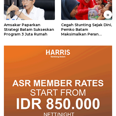
«
»
Amsakar Paparkan
Cegah Stunting Sejak Dini,
Strategi Batam Sukseskan
Pemko Batam
Program 3 Juta Rumah
Maksimalkan Peran
Posyandu