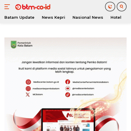
Batam Update
News Kepri
Nasional News
Hotel
O
Langsung
ke
konten