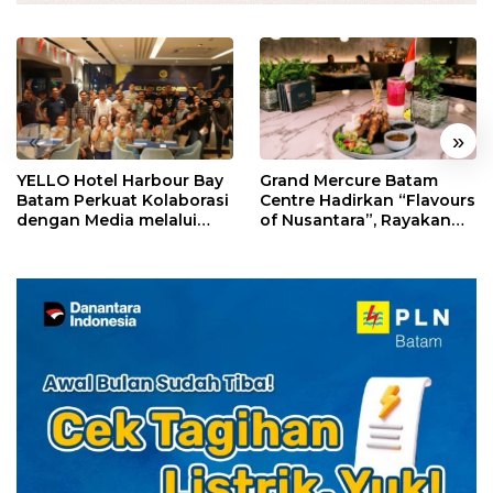
«
»
YELLO Hotel Harbour Bay
Grand Mercure Batam
Batam Perkuat Kolaborasi
Centre Hadirkan “Flavours
dengan Media melalui
of Nusantara”, Rayakan
YELLO Connect
HUT RI dengan Cita Rasa
Kuliner Indonesia