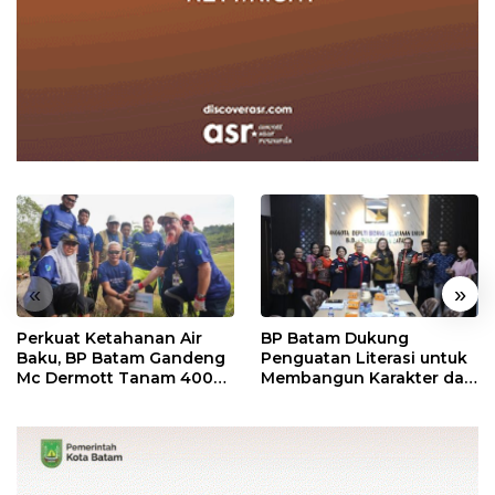
«
»
Perkuat Ketahanan Air
BP Batam Dukung
Baku, BP Batam Gandeng
Penguatan Literasi untuk
Mc Dermott Tanam 400
Membangun Karakter dan
Bambu Betung di
Kebhinekaan Bagi
Bendungan Sei Nongsa
Generasi Masa Depan