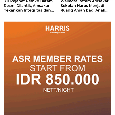
311 Pejabat Pemko Batam
Walikota Batam Amsakar:
Resmi Dilantik, Amsakar
Sekolah Harus Menjadi
Tekankan Integritas dan
Ruang Aman bagi Anak
Pelayanan
untuk Tumbuh dan
Berprestasi