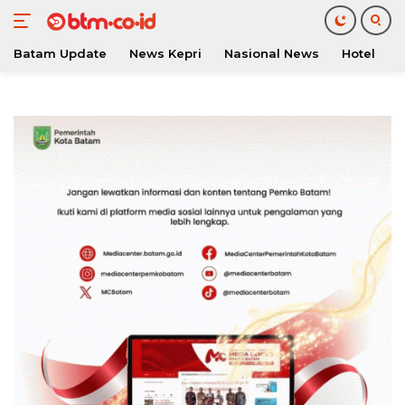
Batam Update
News Kepri
Nasional News
Hotel
O
Langsung
ke
konten