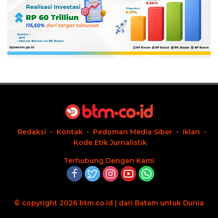
Redaksi
Kontak
Pedoman Media Siber
Iklan
Kode Etik Jurnalistik
Terhubung Dengan Kami
© copyright 2026 btm.co.id | dari Batam untuk Dunia