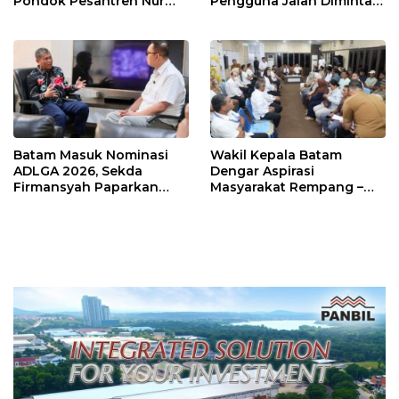
Pondok Pesantren Nur
Pengguna Jalan Diminta
Iman di Pulau Kasu, Iman
Ekstra Hati-hati
Sutiawan Cek Kesiapan
Batam Masuk Nominasi
Wakil Kepala Batam
ADLGA 2026, Sekda
Dengar Aspirasi
Firmansyah Paparkan
Masyarakat Rempang –
Transformasi Digital
Galang: Pastikan
Berbasis Data
Pembangunan Sekolah
Rakyat Berorientasi
Pengembangan Masa
Depan Pendidikan