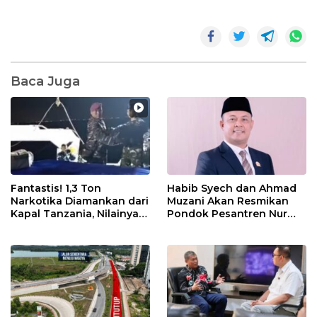
Baca Juga
Fantastis! 1,3 Ton
Habib Syech dan Ahmad
Narkotika Diamankan dari
Muzani Akan Resmikan
Kapal Tanzania, Nilainya
Pondok Pesantren Nur
Tembus Rp4,55 Triliun
Iman di Pulau Kasu, Iman
Sutiawan Cek Kesiapan