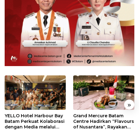
«
»
YELLO Hotel Harbour Bay
Grand Mercure Batam
Batam Perkuat Kolaborasi
Centre Hadirkan “Flavours
dengan Media melalui
of Nusantara”, Rayakan
YELLO Connect
HUT RI dengan Cita Rasa
Kuliner Indonesia