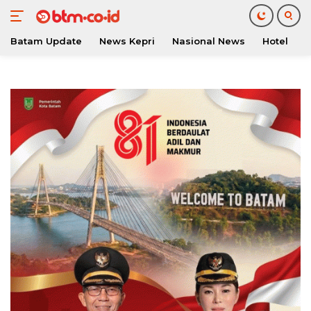
Batam Update
News Kepri
Nasional News
Hotel
O
Langsung
ke
konten