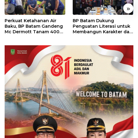
«
»
Perkuat Ketahanan Air
BP Batam Dukung
Baku, BP Batam Gandeng
Penguatan Literasi untuk
Mc Dermott Tanam 400
Membangun Karakter dan
Bambu Betung di
Kebhinekaan Bagi
Bendungan Sei Nongsa
Generasi Masa Depan