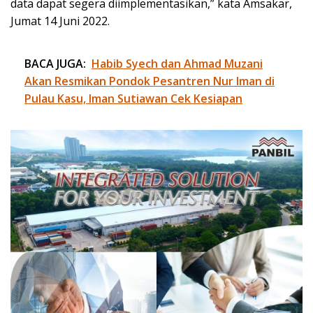
data dapat segera diimplementasikan,” kata Amsakar,
Jumat 14 Juni 2022.
BACA JUGA:
Habib Syech dan Ahmad Muzani
Akan Resmikan Pondok Pesantren Nur Iman di
Pulau Kasu, Iman Sutiawan Cek Kesiapan