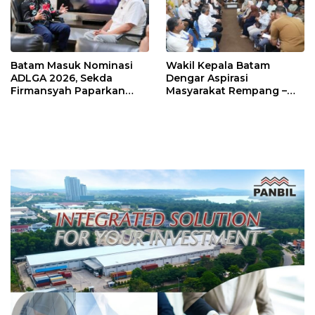
Batam Masuk Nominasi
Wakil Kepala Batam
ADLGA 2026, Sekda
Dengar Aspirasi
Firmansyah Paparkan
Masyarakat Rempang –
Transformasi Digital
Galang: Pastikan
Berbasis Data
Pembangunan Sekolah
Rakyat Berorientasi
Pengembangan Masa
Depan Pendidikan