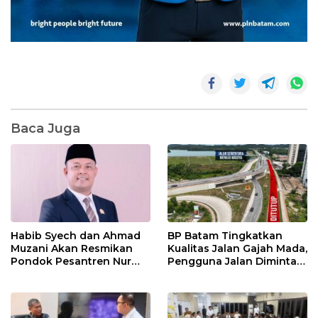
Baca Juga
Habib Syech dan Ahmad
BP Batam Tingkatkan
Muzani Akan Resmikan
Kualitas Jalan Gajah Mada,
Pondok Pesantren Nur
Pengguna Jalan Diminta
Iman di Pulau Kasu, Iman
Ekstra Hati-hati
Sutiawan Cek Kesiapan