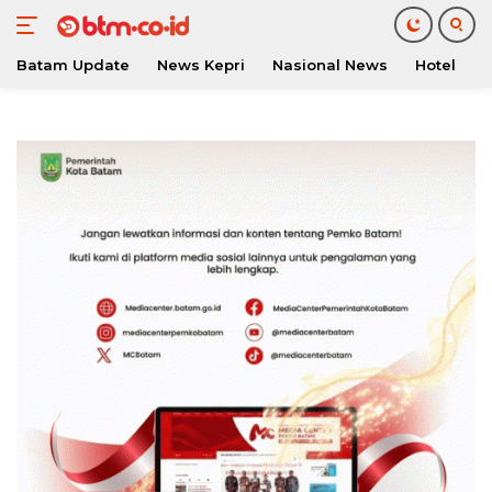
Batam Update
News Kepri
Nasional News
Hotel
O
Langsung
ke
konten