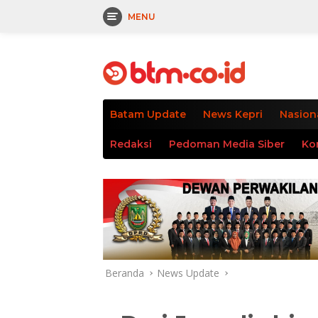
MENU
Langsung
tutup
ke
konten
Batam Update
News Kepri
Nasion
Redaksi
Pedoman Media Siber
Ko
Beranda
News Update