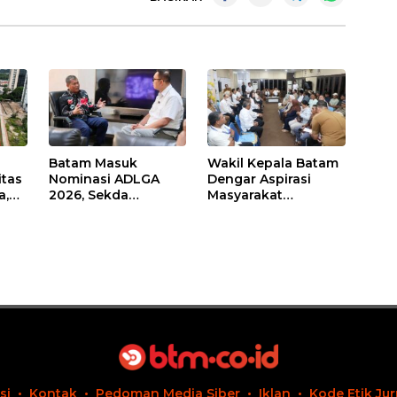
Batam Masuk
Wakil Kepala Batam
itas
Nominasi ADLGA
Dengar Aspirasi
a,
2026, Sekda
Masyarakat
Firmansyah
Rempang – Galang:
ati-
Paparkan
Pastikan
Transformasi Digital
Pembangunan
Berbasis Data
Sekolah Rakyat
Berorientasi
Pengembangan
Masa Depan
Pendidikan
si
Kontak
Pedoman Media Siber
Iklan
Kode Etik Jur