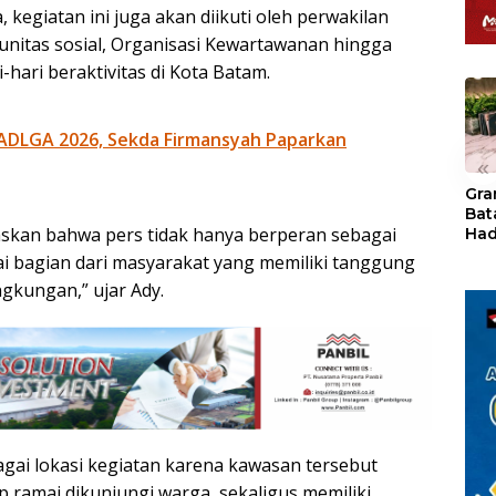
, kegiatan ini juga akan diikuti oleh perwakilan
unitas sosial, Organisasi Kewartawanan hingga
-hari beraktivitas di Kota Batam.
ADLGA 2026, Sekda Firmansyah Paparkan
«
Gra
Bat
gaskan bahwa pers tidak hanya berperan sebagai
Had
of 
ai bagian dari masyarakat yang memiliki tanggung
Ray
ngkungan,” ujar Ady.
den
Kul
agai lokasi kegiatan karena kawasan tersebut
 ramai dikunjungi warga, sekaligus memiliki