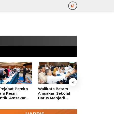
tutup
»
 Pejabat Pemko
Walikota Batam
Ekonomi Batam
am Resmi
Amsakar: Sekolah
Diproyeksikan
antik, Amsakar
Harus Menjadi
Tumbuh hingga 
ankan Integritas
Ruang Aman bagi
Persen, Pemko
 Pelayanan
Anak untuk Tumbuh
Naikkan Target
dan Berprestasi
Pendapatan Da