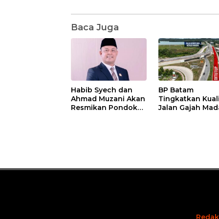
Baca Juga
Habib Syech dan
BP Batam
Ahmad Muzani Akan
Tingkatkan Kual
Resmikan Pondok
Jalan Gajah Mad
Pesantren Nur Iman
Pengguna Jalan
di Pulau Kasu, Iman
Diminta Ekstra H
Sutiawan Cek
hati
Kesiapan
Redak