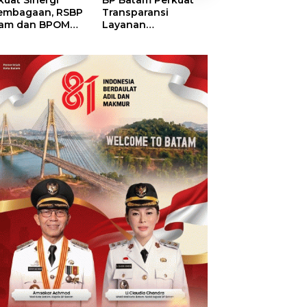
kuat Sinergi
BP Batam Perkuat
BP Batam Duku
embagaan, RSBP
Transparansi
Penertiban Rua
am dan BPOM
Layanan
Laut, Pastikan
tikan Pelayanan
Pertanahan, Alokasi
Pemanfaatan Se
 Ketersediaan
Tanah Reguler
Aturan
t Aman
Segera Hadir Melalui
LMS