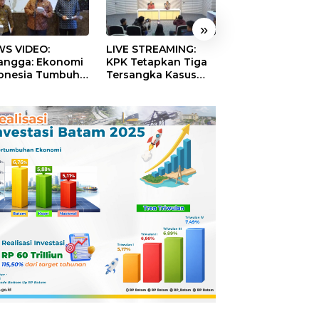
»
S VIDEO:
LIVE STREAMING:
TERBONGKAR!
langga: Ekonomi
KPK Tetapkan Tiga
Ratusan Rekeni
onesia Tumbuh
Tersangka Kasus
Virtual SPPG Fikt
9 Persen pada
Dugaan Korupsi
Diduga Terima 
ester II 2026
Digitalisasi SPBU
Rp311 Miliar, Ka
Pertamina
Dilaporkan ke
Kejaksaan