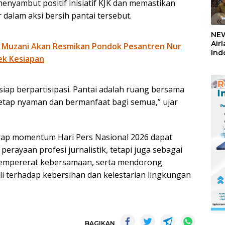
enyambut positif inisiatif KJK dan memastikan
 dalam aksi bersih pantai tersebut.
«
NEW
Air
 Muzani Akan Resmikan Pondok Pesantren Nur
Ind
ek Kesiapan
5,2
Sem
siap berpartisipasi. Pantai adalah ruang bersama
tetap nyaman dan bermanfaat bagi semua,” ujar
rharap momentum Hari Pers Nasional 2026 dapat
 perayaan profesi jurnalistik, tetapi juga sebagai
mempererat kebersamaan, serta mendorong
i terhadap kebersihan dan kelestarian lingkungan
BAGIKAN