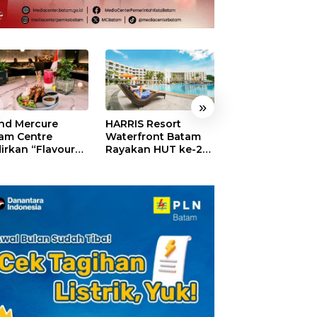
»
nd Mercure
HARRIS Resort
GM For A Day 2
am Centre
Waterfront Batam
Sukses Digelar,
irkan “Flavours
Rayakan HUT ke-24,
Puluhan Anak
Nusantara”,
Tebar Giveaway dan
Rasakan Jadi
akan HUT RI
Diskon Menginap
General Manage
gan Cita Rasa
24%
Hotel Sehari
iner Indonesia