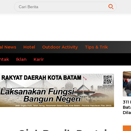
al News
Hotel
Outdoor Activity
Tips & Trik
ntak
Iklan
Karir
«
311
Bat
Dil
Tek
dan