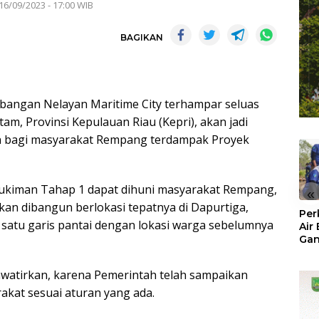
16/09/2023 - 17:00 WIB
BAGIKAN
ngan Nelayan Maritime City terhampar seluas
tam, Provinsi Kepulauan Riau (Kepri), akan jadi
 bagi masyarakat Rempang terdampak Proyek
mukiman Tahap 1 dapat dihuni masyarakat Rempang,
«
kan dibangun berlokasi tepatnya di Dapurtiga,
Per
i satu garis pantai dengan lokasi warga sebelumnya
Air
Ga
Der
Bam
awatirkan, karena Pemerintah telah sampaikan
Ben
No
kat sesuai aturan yang ada.