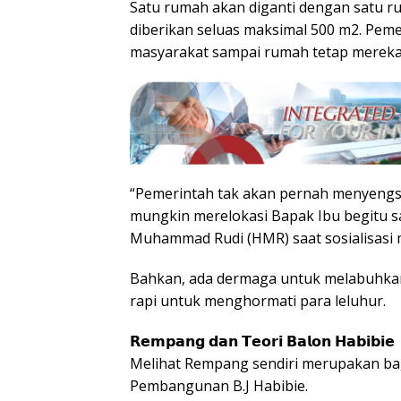
Satu rumah akan diganti dengan satu ru
diberikan seluas maksimal 500 m2. Pem
masyarakat sampai rumah tetap mereka 
“Pemerintah tak akan pernah menyengsa
mungkin merelokasi Bapak Ibu begitu s
Muhammad Rudi (HMR) saat sosialisasi
Bahkan, ada dermaga untuk melabuhka
rapi untuk menghormati para leluhur.
𝗥𝗲𝗺𝗽𝗮𝗻𝗴 𝗱𝗮𝗻 𝗧𝗲𝗼𝗿𝗶 𝗕𝗮𝗹𝗼𝗻 𝗛𝗮𝗯𝗶𝗯𝗶𝗲
Melihat Rempang sendiri merupakan bag
Pembangunan B.J Habibie.