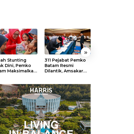
»
ah Stunting
311 Pejabat Pemko
Walikota Batam
ak Dini, Pemko
Batam Resmi
Amsakar: Sekol
am Maksimalkan
Dilantik, Amsakar
Harus Menjadi
an Posyandu
Tekankan Integritas
Ruang Aman ba
dan Pelayanan
Anak untuk Tu
dan Berprestasi