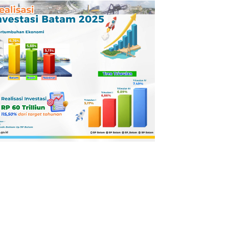
Pertamina
Dilaporkan ke
Kejaksaan