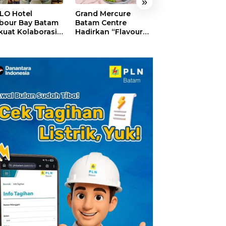
»
LO Hotel
Grand Mercure
HARRIS Resort
bour Bay Batam
Batam Centre
Waterfront Bat
kuat Kolaborasi
Hadirkan “Flavours
Rayakan HUT ke
gan Media
of Nusantara”,
Tebar Giveaway
alui YELLO
Rayakan HUT RI
Diskon Mengin
nect
dengan Cita Rasa
24%
Kuliner Indonesia