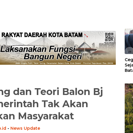
«
Ceg
Sej
Bat
Per
g dan Teori Balon Bj
merintah Tak Akan
kan Masyarakat
.id
-
News Update