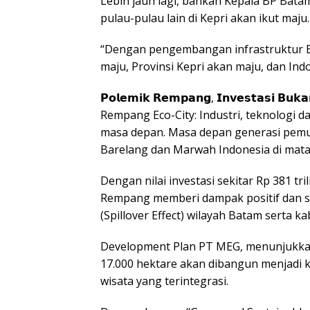
Lebih jauh lagi, bahkan Kepala BP Bat
pulau-pulau lain di Kepri akan ikut maju.
“Dengan pengembangan infrastruktur B
maju, Provinsi Kepri akan maju, dan In
𝗣𝗼𝗹𝗲𝗺𝗶𝗸 𝗥𝗲𝗺𝗽𝗮𝗻𝗴, 𝗜𝗻𝘃𝗲𝘀𝘁𝗮𝘀𝗶 𝗕𝘂𝗸𝗮𝗻
Rempang Eco-City: Industri, teknologi d
masa depan. Masa depan generasi pem
Barelang dan Marwah Indonesia di mata
Dengan nilai investasi sekitar Rp 381 t
Rempang memberi dampak positif dan s
(Spillover Effect) wilayah Batam serta k
Development Plan PT MEG, menunjukka
17.000 hektare akan dibangun menjadi k
wisata yang terintegrasi.