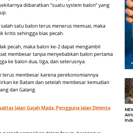
kitarnya diibaratkan “suatu system balon” yang
up.
 salah satu balon terus menerus memuai, maka
k kritis sehingga bias pecah.
dak pecah, maka balon ke-2 dapat mengambil
dapat membesar tanpa menyebabkan balon pertama
gga ke balon dua, tiga, dan seterusnya.
an terus membesar karena perekonomiannya
lirkan ke Batam dan setelah membesar kemudian
pang dan Galang.
«
litas Jalan Gajah Mada, Pengguna Jalan Diminta
NEW
Air
Ind
5,2
Sem