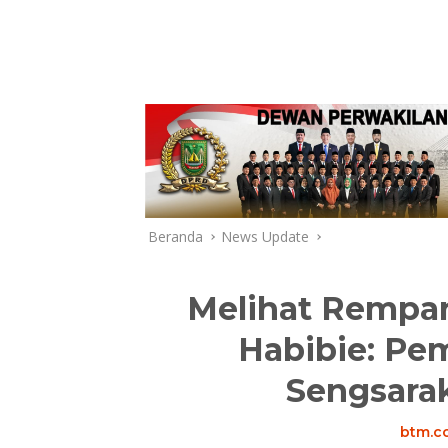
Beranda
News Update
Melihat Rempan
Habibie: Pe
Sengsara
btm.co