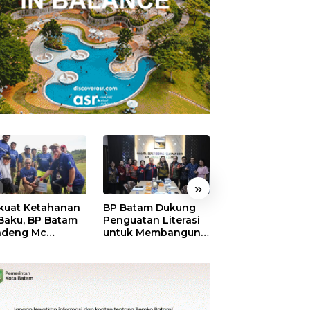
»
kuat Ketahanan
BP Batam Dukung
RSBP Batam
 Baku, BP Batam
Penguatan Literasi
Torehkan Stand
ndeng Mc
untuk Membangun
Pelayanan Kela
mott Tanam 400
Karakter dan
Dunia, Raih
bu Betung di
Kebhinekaan Bagi
Diamond Status 
dungan Sei
Generasi Masa
WSO
ngsa
Depan