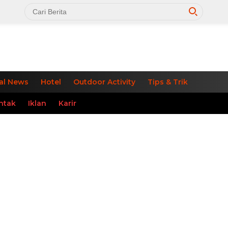
al News
Hotel
Outdoor Activity
Tips & Trik
ntak
Iklan
Karir