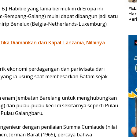
«
 B.J Habibie yang lama bermukim di Eropa ini
YEL
Har
m-Rempang-Galang) mulai dapat dibangun jadi satu
Per
mirip Benelux (Belgia-Netherlands-Luxemburg).
den
mel
Con
otika Diamankan dari Kapal Tanzania, Nilainya
rik ekonomi perdagangan dan pariwisata dari
” yang ia usung saat membesarkan Batam sejak
un enam Jembatan Barelang untuk menghubungkan
 dan pulau-pulau kecil di sekitarnya seperti Pulau
 Pulau Galangbaru.
Ingenieur dengan penilaian Summa Cumlaude (nilai
hen, Jerman Barat (1965), percaya bahwa