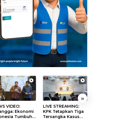
»
S VIDEO:
LIVE STREAMING:
TERBONGKAR!
langga: Ekonomi
KPK Tetapkan Tiga
Ratusan Rekeni
onesia Tumbuh
Tersangka Kasus
Virtual SPPG Fikt
9 Persen pada
Dugaan Korupsi
Diduga Terima 
ester II 2026
Digitalisasi SPBU
Rp311 Miliar, Ka