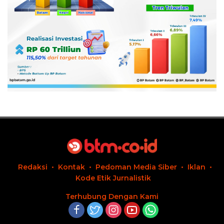
Redaksi
Kontak
Pedoman Media Siber
Iklan
Kode Etik Jurnalistik
Terhubung Dengan Kami