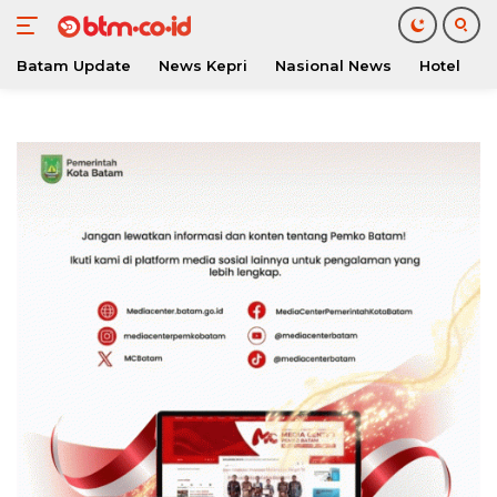
Batam Update
News Kepri
Nasional News
Hotel
O
Langsung
ke
konten