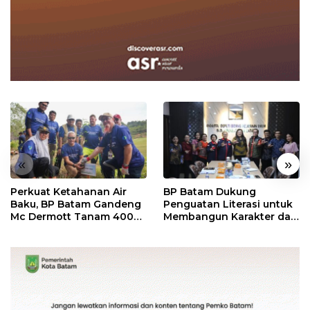
«
»
Perkuat Ketahanan Air
BP Batam Dukung
Baku, BP Batam Gandeng
Penguatan Literasi untuk
Mc Dermott Tanam 400
Membangun Karakter dan
Bambu Betung di
Kebhinekaan Bagi
Bendungan Sei Nongsa
Generasi Masa Depan