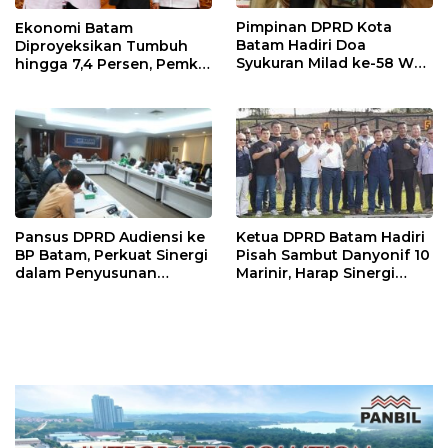
Pimpinan DPRD Kota
Ekonomi Batam
Batam Hadiri Doa
Diproyeksikan Tumbuh
Syukuran Milad ke-58 Wali
hingga 7,4 Persen, Pemko
Kota Amsakar Achmad,
Naikkan Target
Serahkan Cinderamata
Pendapatan Daerah
Karikatur
Pansus DPRD Audiensi ke
Ketua DPRD Batam Hadiri
BP Batam, Perkuat Sinergi
Pisah Sambut Danyonif 10
dalam Penyusunan
Marinir, Harap Sinergi
Ranperda Pengelolaan
untuk Batam Aman dan
Sampah
Kondusif