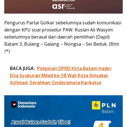
Pengurus Partai Golkar sebelumnya sudah komunikasi
dengan KPU soal prosedur PAW. Ruslan Ali Wasyim
sebelumnya berasal dari daerah pemilihan (Dapil)
Batam 3, Bulang – Galang – Nongsa – Sei Beduk. (Btm
/*)
BACA JUGA:
Pimpinan DPRD Kota Batam Hadiri
Doa Syukuran Milad ke-58 Wali Kota Amsakar
Achmad, Serahkan Cinderamata Karikatur