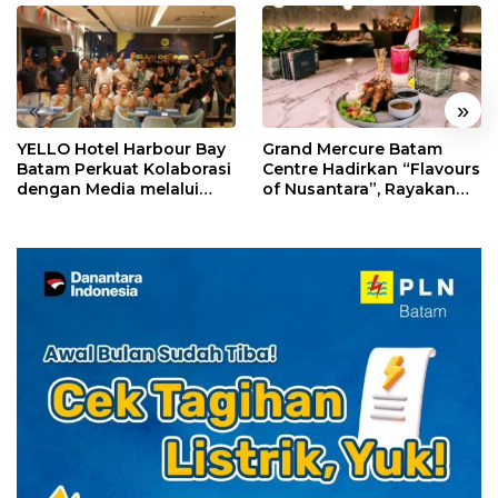
«
»
YELLO Hotel Harbour Bay
Grand Mercure Batam
Batam Perkuat Kolaborasi
Centre Hadirkan “Flavours
dengan Media melalui
of Nusantara”, Rayakan
YELLO Connect
HUT RI dengan Cita Rasa
Kuliner Indonesia