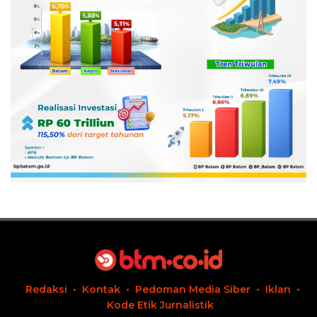
Redaksi
Kontak
Pedoman Media Siber
Iklan
Kode Etik Jurnalistik