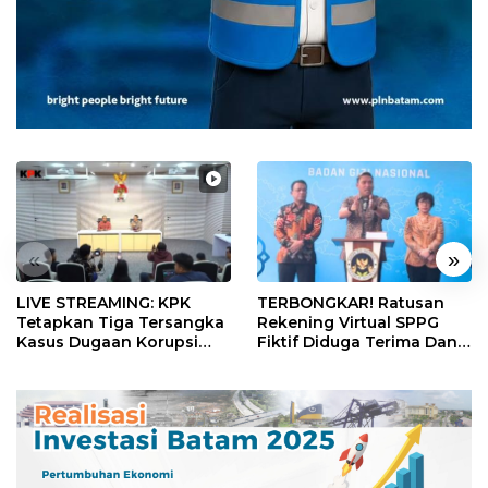
«
»
LIVE STREAMING: KPK
TERBONGKAR! Ratusan
Tetapkan Tiga Tersangka
Rekening Virtual SPPG
Kasus Dugaan Korupsi
Fiktif Diduga Terima Dana
Digitalisasi SPBU
Rp311 Miliar, Kasus
Pertamina
Dilaporkan ke Kejaksaan