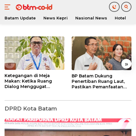
Batam Update
News Kepri
Nasional News
Hotel
O
Langsung
ke
konten
«
»
Ketegangan di Meja
BP Batam Dukung
Makan: Ketika Ruang
Penertiban Ruang Laut,
Dialog Menggugat
Pastikan Pemanfaatan
Eksistensi Nurani
Sesuai Aturan
DPRD Kota Batam