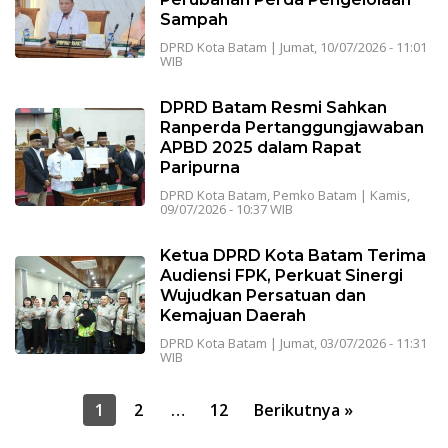
Sampah
DPRD Kota Batam
|
Jumat, 10/07/2026 - 11:01
WIB
DPRD Batam Resmi Sahkan
Ranperda Pertanggungjawaban
APBD 2025 dalam Rapat
Paripurna
DPRD Kota Batam
,
Pemko Batam
|
Kamis,
09/07/2026 - 10:37 WIB
Ketua DPRD Kota Batam Terima
Audiensi FPK, Perkuat Sinergi
Wujudkan Persatuan dan
Kemajuan Daerah
DPRD Kota Batam
|
Jumat, 03/07/2026 - 11:31
WIB
Paginasi
1
2
…
12
Berikutnya »
pos