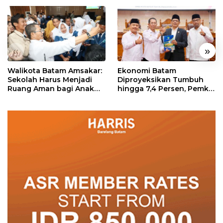
«
»
Walikota Batam Amsakar:
Ekonomi Batam
Sekolah Harus Menjadi
Diproyeksikan Tumbuh
Ruang Aman bagi Anak
hingga 7,4 Persen, Pemko
untuk Tumbuh dan
Naikkan Target
Berprestasi
Pendapatan Daerah