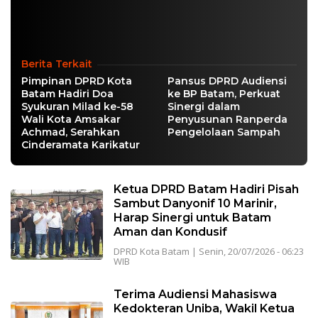
Berita Terkait
Pimpinan DPRD Kota
Pansus DPRD Audiensi
Batam Hadiri Doa
ke BP Batam, Perkuat
Syukuran Milad ke-58
Sinergi dalam
Wali Kota Amsakar
Penyusunan Ranperda
Achmad, Serahkan
Pengelolaan Sampah
Cinderamata Karikatur
Ketua DPRD Batam Hadiri Pisah
Sambut Danyonif 10 Marinir,
Harap Sinergi untuk Batam
Aman dan Kondusif
DPRD Kota Batam
|
Senin, 20/07/2026 - 06:23
WIB
Terima Audiensi Mahasiswa
Kedokteran Uniba, Wakil Ketua