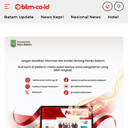
Batam Update
News Kepri
Nasional News
Hotel
O
Langsung
ke
konten