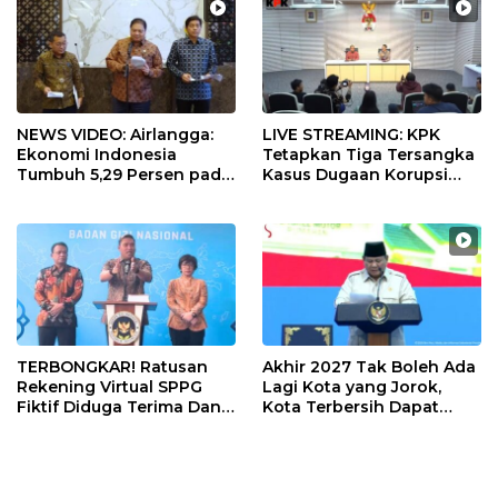
NEWS VIDEO: Airlangga:
LIVE STREAMING: KPK
Ekonomi Indonesia
Tetapkan Tiga Tersangka
Tumbuh 5,29 Persen pada
Kasus Dugaan Korupsi
Semester II 2026
Digitalisasi SPBU
Pertamina
TERBONGKAR! Ratusan
Akhir 2027 Tak Boleh Ada
Rekening Virtual SPPG
Lagi Kota yang Jorok,
Fiktif Diduga Terima Dana
Kota Terbersih Dapat
Rp311 Miliar, Kasus
Rp20 Miliar
Dilaporkan ke Kejaksaan