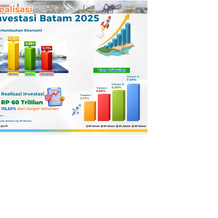
Pertamina
Dilaporkan ke
Kejaksaan