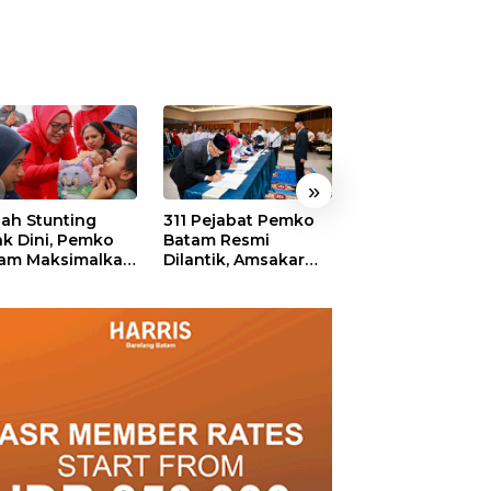
»
ah Stunting
311 Pejabat Pemko
Walikota Batam
ak Dini, Pemko
Batam Resmi
Amsakar: Sekol
am Maksimalkan
Dilantik, Amsakar
Harus Menjadi
an Posyandu
Tekankan Integritas
Ruang Aman ba
dan Pelayanan
Anak untuk Tu
dan Berprestasi