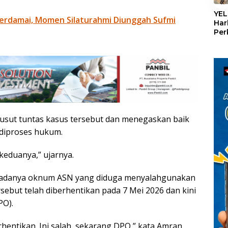
«
YEL
erdamai, Momen Silaturahmi Diunggah Sufmi
Har
Per
den
mel
Con
usut tuntas kasus tersebut dan menegaskan baik
diproses hukum.
eduanya,” ujarnya.
p adanya oknum ASN yang diduga menyalahgunakan
ebut telah diberhentikan pada 7 Mei 2026 dan kini
PO).
hentikan. Ini salah, sekarang DPO,” kata Amran.