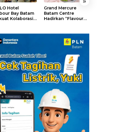
»
LO Hotel
Grand Mercure
HARRIS Resort
bour Bay Batam
Batam Centre
Waterfront Bat
kuat Kolaborasi
Hadirkan “Flavours
Rayakan HUT ke
gan Media
of Nusantara”,
Tebar Giveaway
alui YELLO
Rayakan HUT RI
Diskon Mengin
nect
dengan Cita Rasa
24%
Kuliner Indonesia