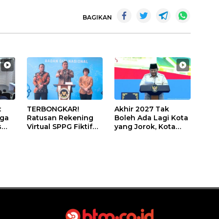
BAGIKAN
:
TERBONGKAR!
Akhir 2027 Tak
iga
Ratusan Rekening
Boleh Ada Lagi Kota
s
Virtual SPPG Fiktif
yang Jorok, Kota
Diduga Terima Dana
Terbersih Dapat
U
Rp311 Miliar, Kasus
Rp20 Miliar
Dilaporkan ke
Kejaksaan