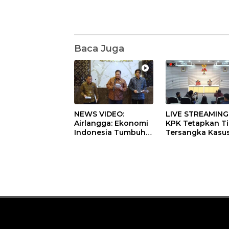
Baca Juga
NEWS VIDEO:
LIVE STREAMING
Airlangga: Ekonomi
KPK Tetapkan T
Indonesia Tumbuh
Tersangka Kasu
5,29 Persen pada
Dugaan Korupsi
Semester II 2026
Digitalisasi SPB
Pertamina