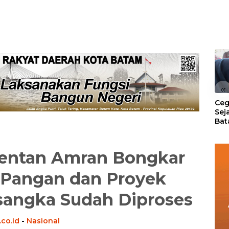
«
Ceg
Sej
Bat
Per
entan Amran Bongkar
 Pangan dan Proyek
rsangka Sudah Diproses
co.id
-
Nasional