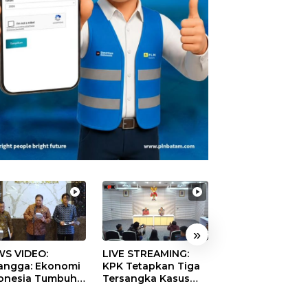
»
S VIDEO:
LIVE STREAMING:
TERBONGKAR!
langga: Ekonomi
KPK Tetapkan Tiga
Ratusan Rekeni
onesia Tumbuh
Tersangka Kasus
Virtual SPPG Fikt
9 Persen pada
Dugaan Korupsi
Diduga Terima 
ester II 2026
Digitalisasi SPBU
Rp311 Miliar, Ka