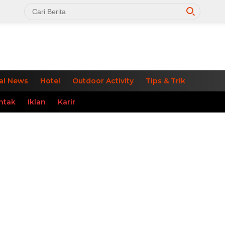
al News
Hotel
Outdoor Activity
Tips & Trik
ntak
Iklan
Karir