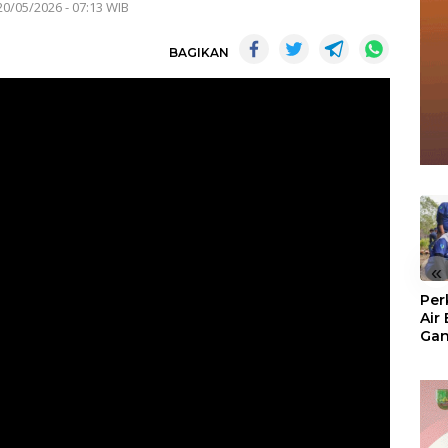
20/05/2026 - 07:13 WIB
BAGIKAN
«
Per
Air
Ga
Der
Bam
Ben
No