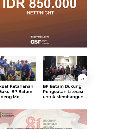
»
kuat Ketahanan
BP Batam Dukung
RSBP Batam
 Baku, BP Batam
Penguatan Literasi
Torehkan Stand
ndeng Mc
untuk Membangun
Pelayanan Kela
mott Tanam 400
Karakter dan
Dunia, Raih
bu Betung di
Kebhinekaan Bagi
Diamond Status 
dungan Sei
Generasi Masa
WSO
ngsa
Depan