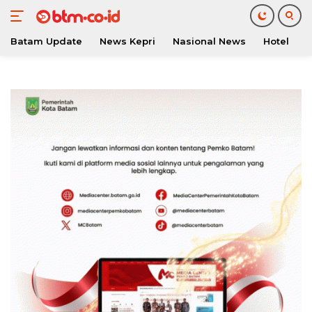
Batam Update
News Kepri
Nasional News
Hotel
O
Langsung
ke
konten