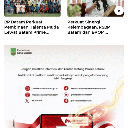
«
»
BP Batam Perkuat
Perkuat Sinergi
Pembinaan Talenta Muda
Kelembagaan, RSBP
Lewat Batam Prime
Batam dan BPOM
International Grassroot
Pastikan Pelayanan dan
Football Festival 2026
Ketersediaan Obat Aman