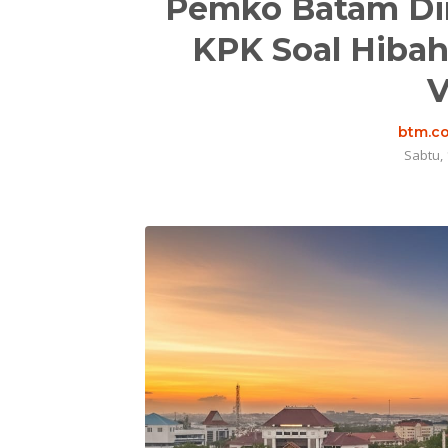
Pemko Batam Din
KPK Soal Hibah 
V
btm.co
Sabtu, 