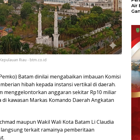
Per
Air
Ga
Der
Bam
Ben
No
Kepulauan Riau - btm.co.id
Pemko) Batam dinilai mengabaikan imbauan Komisi
berian hibah kepada instansi vertikal di daerah.
m menggelontorkan anggaran sekitar Rp10 miliar
a di kawasan Markas Komando Daerah Angkatan
Achmad maupun Wakil Wali Kota Batam Li Claudia
angsung terkait ramainya pemberitaan
t.