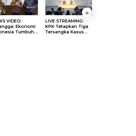
»
S VIDEO:
LIVE STREAMING:
TERBONGKAR!
langga: Ekonomi
KPK Tetapkan Tiga
Ratusan Rekeni
onesia Tumbuh
Tersangka Kasus
Virtual SPPG Fikt
9 Persen pada
Dugaan Korupsi
Diduga Terima 
ester II 2026
Digitalisasi SPBU
Rp311 Miliar, Ka
Pertamina
Dilaporkan ke
Kejaksaan