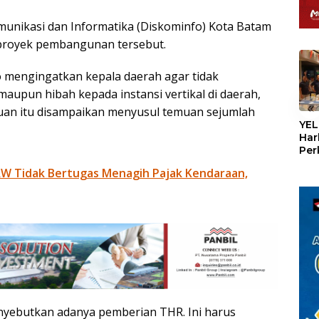
unikasi dan Informatika (Diskominfo) Kota Batam
 proyek pembangunan tersebut.
 mengingatkan kepala daerah agar tidak
aupun hibah kepada instansi vertikal di daerah,
«
an itu disampaikan menyusul temuan sejumlah
YEL
Har
Per
den
W Tidak Bertugas Menagih Pajak Kendaraan,
mel
Con
nyebutkan adanya pemberian THR. Ini harus