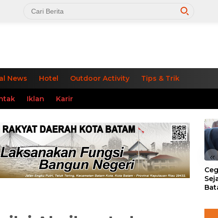
al News
Hotel
Outdoor Activity
Tips & Trik
ntak
Iklan
Karir
«
Ceg
Sej
Bat
Per