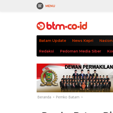
MENU
Langsung
tutup
ke
konten
Batam Update
News Kepri
Nasion
Redaksi
Pedoman Media Siber
Ko
Beranda
Pemko Batam