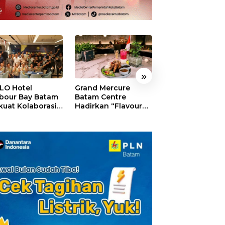
»
LO Hotel
Grand Mercure
HARRIS Resort
bour Bay Batam
Batam Centre
Waterfront Bat
kuat Kolaborasi
Hadirkan “Flavours
Rayakan HUT ke
gan Media
of Nusantara”,
Tebar Giveaway
alui YELLO
Rayakan HUT RI
Diskon Mengin
nect
dengan Cita Rasa
24%
Kuliner Indonesia