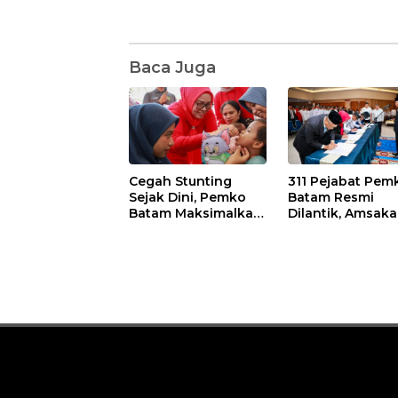
Baca Juga
Cegah Stunting
311 Pejabat Pem
Sejak Dini, Pemko
Batam Resmi
Batam Maksimalkan
Dilantik, Amsaka
Peran Posyandu
Tekankan Integr
dan Pelayanan