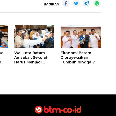
BAGIKAN
ko
Walikota Batam
Ekonomi Batam
Amsakar: Sekolah
Diproyeksikan
r
Harus Menjadi
Tumbuh hingga 7,4
itas
Ruang Aman bagi
Persen, Pemko
Anak untuk Tumbuh
Naikkan Target
dan Berprestasi
Pendapatan Daerah