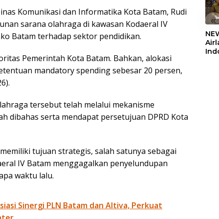
inas Komunikasi dan Informatika Kota Batam, Rudi
«
an sarana olahraga di kawasan Kodaeral IV
NEW
o Batam terhadap sektor pendidikan.
Air
Ind
oritas Pemerintah Kota Batam. Bahkan, alokasi
5,2
Sem
etentuan mandatory spending sebesar 20 persen,
6).
ahraga tersebut telah melalui mekanisme
lah dibahas serta mendapat persetujuan DPRD Kota
emiliki tujuan strategis, salah satunya sebagai
daeral IV Batam menggagalkan penyelundupan
apa waktu lalu.
siasi Sinergi PLN Batam dan Altiva, Perkuat
nter