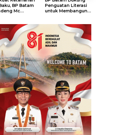
kuat Ketahanan
BP Batam Dukung
RSBP Batam
 Baku, BP Batam
Penguatan Literasi
Torehkan Stand
ndeng Mc
untuk Membangun
Pelayanan Kela
mott Tanam 400
Karakter dan
Dunia, Raih
bu Betung di
Kebhinekaan Bagi
Diamond Status 
dungan Sei
Generasi Masa
WSO
ngsa
Depan