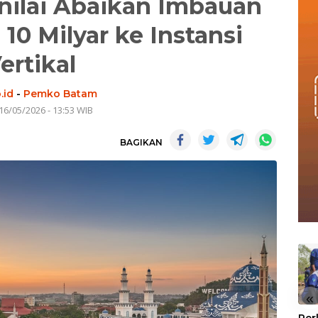
ilai Abaikan Imbauan
10 Milyar ke Instansi
ertikal
.id
-
Pemko Batam
16/05/2026 - 13:53 WIB
BAGIKAN
«