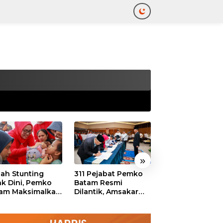
tutup
»
ah Stunting
311 Pejabat Pemko
Walikota Batam
ak Dini, Pemko
Batam Resmi
Amsakar: Sekol
am Maksimalkan
Dilantik, Amsakar
Harus Menjadi
an Posyandu
Tekankan Integritas
Ruang Aman ba
dan Pelayanan
Anak untuk Tu
dan Berprestasi