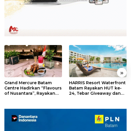
«
»
Grand Mercure Batam
HARRIS Resort Waterfront
Centre Hadirkan “Flavours
Batam Rayakan HUT ke-
of Nusantara”, Rayakan
24, Tebar Giveaway dan
HUT RI dengan Cita Rasa
Diskon Menginap 24%
Kuliner Indonesia