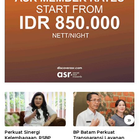
«
»
Perkuat Sinergi
BP Batam Perkuat
Kelembagaan, RSBP
Transparansi Layanan