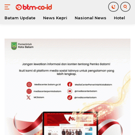
Batam Update
News Kepri
Nasional News
Hotel
O
Langsung
ke
konten