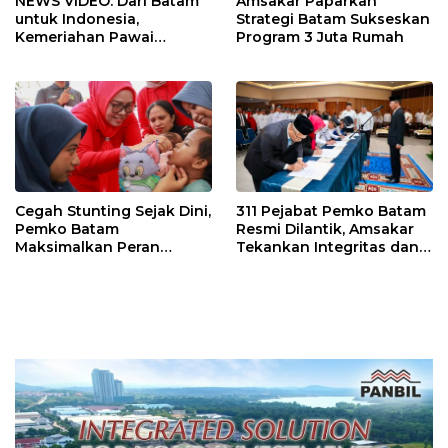
NEWS VIDEO: Dari Batam
Amsakar Paparkan
untuk Indonesia,
Strategi Batam Sukseskan
Kemeriahan Pawai
Program 3 Juta Rumah
Pembangunan Penuh
Warna
Cegah Stunting Sejak Dini,
311 Pejabat Pemko Batam
Pemko Batam
Resmi Dilantik, Amsakar
Maksimalkan Peran
Tekankan Integritas dan
Posyandu
Pelayanan