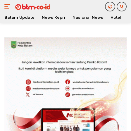
Batam Update
News Kepri
Nasional News
Hotel
O
Langsung
ke
konten