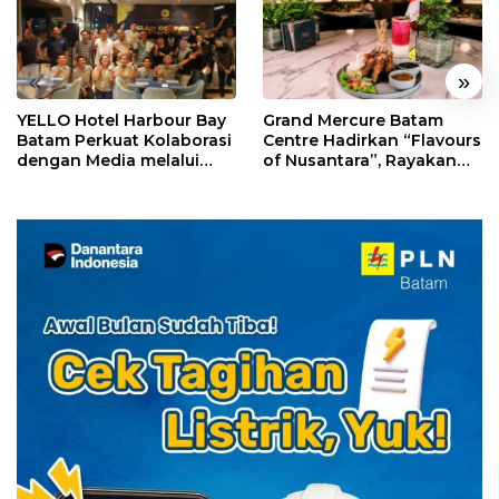
«
»
YELLO Hotel Harbour Bay
Grand Mercure Batam
Batam Perkuat Kolaborasi
Centre Hadirkan “Flavours
dengan Media melalui
of Nusantara”, Rayakan
YELLO Connect
HUT RI dengan Cita Rasa
Kuliner Indonesia