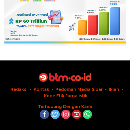
Redaksi
Kontak
Pedoman Media Siber
Iklan
Kode Etik Jurnalistik
Terhubung Dengan Kami