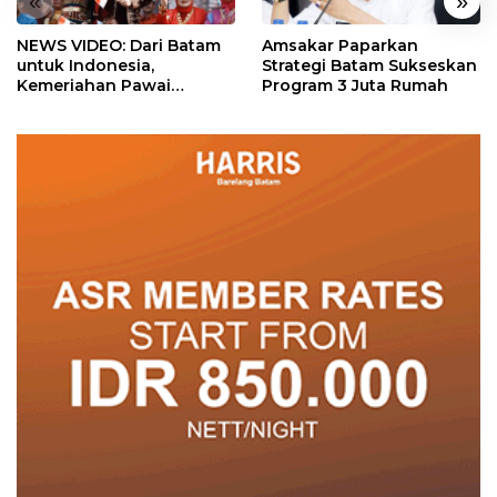
«
»
NEWS VIDEO: Dari Batam
Amsakar Paparkan
untuk Indonesia,
Strategi Batam Sukseskan
Kemeriahan Pawai
Program 3 Juta Rumah
Pembangunan Penuh
Warna