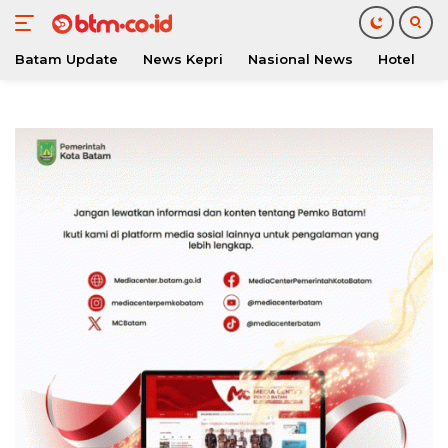
Batam Update
News Kepri
Nasional News
Hotel
O
Langsung
ke
konten