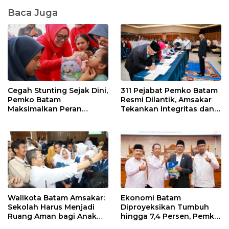
Baca Juga
Cegah Stunting Sejak Dini,
311 Pejabat Pemko Batam
Pemko Batam
Resmi Dilantik, Amsakar
Maksimalkan Peran
Tekankan Integritas dan
Posyandu
Pelayanan
Walikota Batam Amsakar:
Ekonomi Batam
Sekolah Harus Menjadi
Diproyeksikan Tumbuh
Ruang Aman bagi Anak
hingga 7,4 Persen, Pemko
untuk Tumbuh dan
Naikkan Target