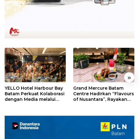
«
»
YELLO Hotel Harbour Bay
Grand Mercure Batam
Batam Perkuat Kolaborasi
Centre Hadirkan “Flavours
dengan Media melalui
of Nusantara”, Rayakan
YELLO Connect
HUT RI dengan Cita Rasa
Kuliner Indonesia