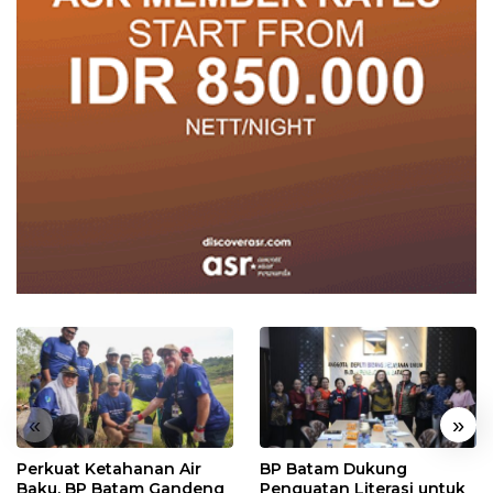
«
»
Perkuat Ketahanan Air
BP Batam Dukung
Baku, BP Batam Gandeng
Penguatan Literasi untuk