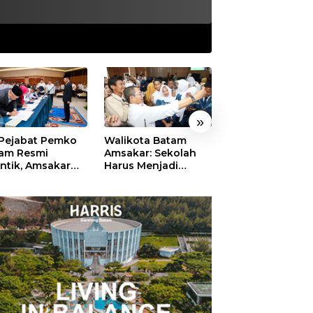
»
 Pejabat Pemko
Walikota Batam
Ekonomi Batam
am Resmi
Amsakar: Sekolah
Diproyeksikan
antik, Amsakar
Harus Menjadi
Tumbuh hingga 
ankan Integritas
Ruang Aman bagi
Persen, Pemko
 Pelayanan
Anak untuk Tumbuh
Naikkan Target
dan Berprestasi
Pendapatan Da