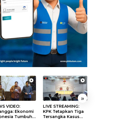
»
S VIDEO:
LIVE STREAMING:
TERBONGKAR!
langga: Ekonomi
KPK Tetapkan Tiga
Ratusan Rekeni
onesia Tumbuh
Tersangka Kasus
Virtual SPPG Fikt
9 Persen pada
Dugaan Korupsi
Diduga Terima 
ester II 2026
Digitalisasi SPBU
Rp311 Miliar, Ka