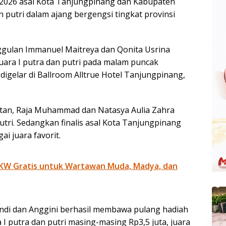
) 2026 asal Kota Tanjungpinang dan Kabupaten
an putri dalam ajang bergengsi tingkat provinsi
ggulan Immanuel Maitreya dan Qonita Usrina
 juara I putra dan putri pada malam puncak
digelar di Ballroom Alltrue Hotel Tanjungpinang,
intan, Raja Muhammad dan Natasya Aulia Zahra
putri. Sedangkan finalis asal Kota Tanjungpinang
i juara favorit.
UKW Gratis untuk Wartawan Muda, Madya, dan
Andi dan Anggini berhasil membawa pulang hadiah
 I putra dan putri masing-masing Rp3,5 juta, juara