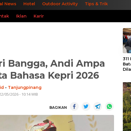
al News
Hotel
Outdoor Activity
Tips & Trik
ntak
Iklan
Karir
«
311
ri Bangga, Andi Ampa
Bat
Dil
ta Bahasa Kepri 2026
Tek
dan
id
-
Tanjungpinang
22/05/2026 - 10:14 WIB
BAGIKAN