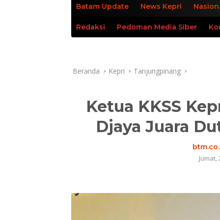
Batam Update
News Kepri
Nasion
Redaksi
Pedoman Media Siber
Ko
Beranda
Kepri
Tanjungpinang
Ketua KKSS Kep
Djaya Juara Du
btm.co.
Jumat, 