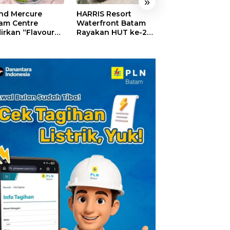
»
nd Mercure
HARRIS Resort
GM For A Day 2
am Centre
Waterfront Batam
Sukses Digelar,
irkan “Flavours
Rayakan HUT ke-24,
Puluhan Anak
Nusantara”,
Tebar Giveaway dan
Rasakan Jadi
akan HUT RI
Diskon Menginap
General Manage
gan Cita Rasa
24%
Hotel Sehari
iner Indonesia