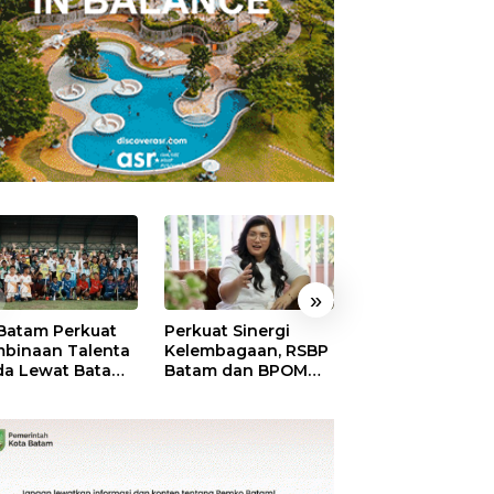
»
Batam Perkuat
Perkuat Sinergi
BP Batam Perku
binaan Talenta
Kelembagaan, RSBP
Transparansi
a Lewat Batam
Batam dan BPOM
Layanan
me International
Pastikan Pelayanan
Pertanahan, Alo
ssroot Football
dan Ketersediaan
Tanah Reguler
tival 2026
Obat Aman
Segera Hadir Mel
LMS