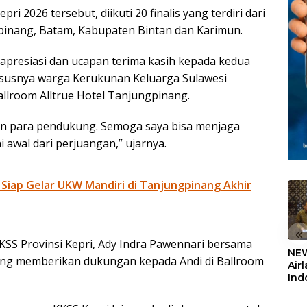
 2026 tersebut, diikuti 20 finalis yang terdiri dari
gpinang, Batam, Kabupaten Bintan dan Karimun.
apresiasi dan ucapan terima kasih kepada kedua
susnya warga Kerukunan Keluarga Sulawesi
allroom Alltrue Hotel Tanjungpinang.
an para pendukung. Semoga saya bisa menjaga
 awal dari perjuangan,” ujarnya.
 Siap Gelar UKW Mandiri di Tanjungpinang Akhir
«
SS Provinsi Kepri, Ady Indra Pawennari bersama
NEW
sung memberikan dukungan kepada Andi di Ballroom
Air
Ind
5,2
Sem