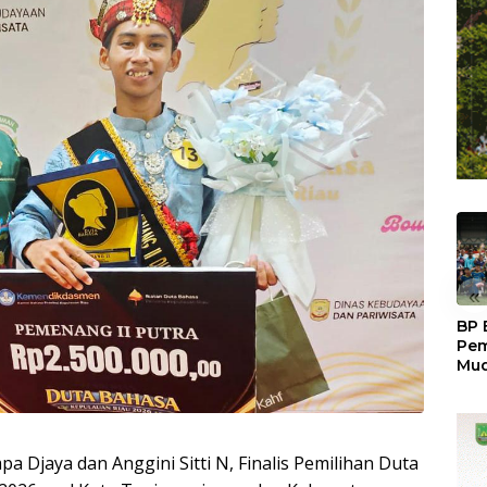
«
BP 
Pem
Mud
Pri
Gra
Fes
Djaya dan Anggini Sitti N, Finalis Pemilihan Duta