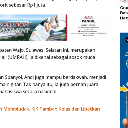
«
orit sebesar Rp1 juta.
Gra
Bat
Had
of 
Ray
den
Kul
aten Wajo, Sulawesi Selatan ini, merupakan
Haji (UMRAH). Ia dikenal sebagai sosok muda
dan Spanyol, Andi juga mampu berdakwah, menjadi
ain gitar. Tak hanya itu, Ia juga pernah juara
mahasiswa secara nasional.
i Membludak, KJK Tambah Kelas dan Libatkan