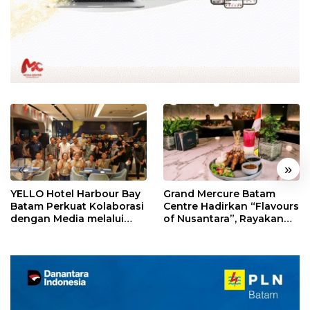
«
»
YELLO Hotel Harbour Bay
Grand Mercure Batam
Batam Perkuat Kolaborasi
Centre Hadirkan “Flavours
dengan Media melalui
of Nusantara”, Rayakan
YELLO Connect
HUT RI dengan Cita Rasa
Kuliner Indonesia