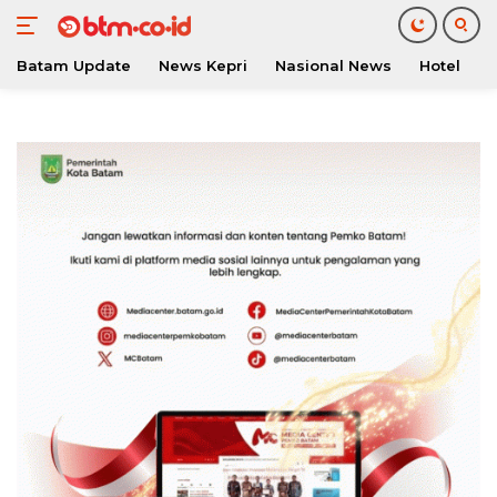
Batam Update
News Kepri
Nasional News
Hotel
O
Langsung
ke
konten