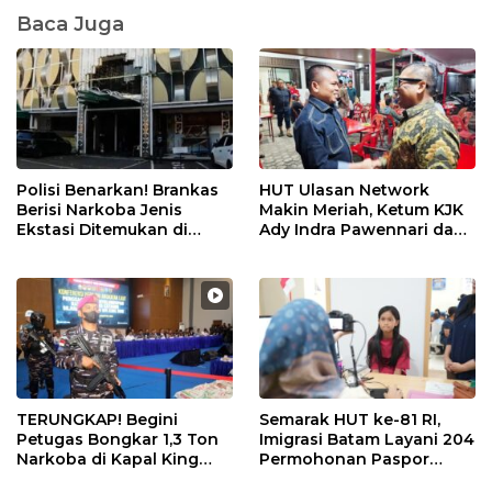
Baca Juga
Polisi Benarkan! Brankas
HUT Ulasan Network
Berisi Narkoba Jenis
Makin Meriah, Ketum KJK
Ekstasi Ditemukan di
Ady Indra Pawennari dan
Ruang Manager Diskotik
Wagub Nyanyang Adu
HH Club, 32 Orang
Domino
Diamankan
TERUNGKAP! Begini
Semarak HUT ke-81 RI,
Petugas Bongkar 1,3 Ton
Imigrasi Batam Layani 204
Narkoba di Kapal King
Permohonan Paspor
Sun, Berawal dari
Merdeka