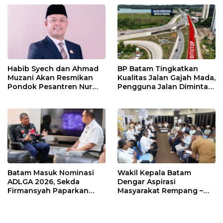
Habib Syech dan Ahmad
BP Batam Tingkatkan
Muzani Akan Resmikan
Kualitas Jalan Gajah Mada,
Pondok Pesantren Nur
Pengguna Jalan Diminta
Iman di Pulau Kasu, Iman
Ekstra Hati-hati
Sutiawan Cek Kesiapan
Batam Masuk Nominasi
Wakil Kepala Batam
ADLGA 2026, Sekda
Dengar Aspirasi
Firmansyah Paparkan
Masyarakat Rempang –
Transformasi Digital
Galang: Pastikan
Berbasis Data
Pembangunan Sekolah
Rakyat Berorientasi