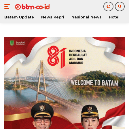
Batam Update
News Kepri
Nasional News
Hotel
O
Langsung
ke
konten