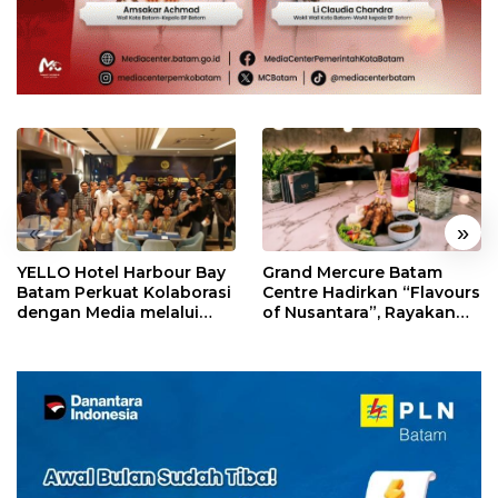
«
»
YELLO Hotel Harbour Bay
Grand Mercure Batam
Batam Perkuat Kolaborasi
Centre Hadirkan “Flavours
dengan Media melalui
of Nusantara”, Rayakan
YELLO Connect
HUT RI dengan Cita Rasa
Kuliner Indonesia