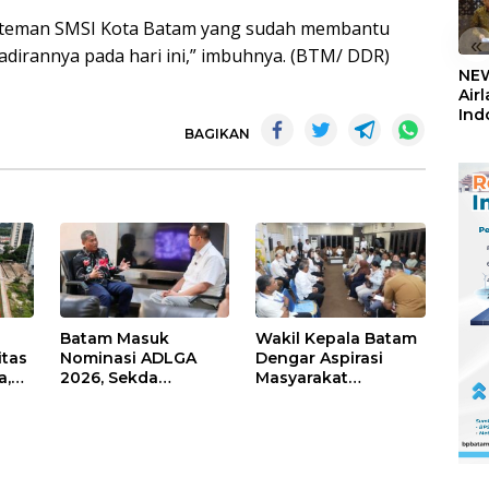
an-teman SMSI Kota Batam yang sudah membantu
«
adirannya pada hari ini,” imbuhnya. (BTM/ DDR)
NEW
Air
Ind
5,2
BAGIKAN
Sem
Batam Masuk
Wakil Kepala Batam
itas
Nominasi ADLGA
Dengar Aspirasi
a,
2026, Sekda
Masyarakat
Firmansyah
Rempang – Galang:
ati-
Paparkan
Pastikan
Transformasi Digital
Pembangunan
Berbasis Data
Sekolah Rakyat
Berorientasi