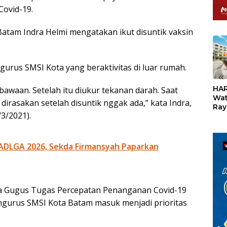
Covid-19.
atam Indra Helmi mengatakan ikut disuntik vaksin
gurus SMSI Kota yang beraktivitas di luar rumah.
«
HAR
 bawaan. Setelah itu diukur tekanan darah. Saat
Wat
g dirasakan setelah disuntik nggak ada,” kata Indra,
Ray
/3/2021).
Teb
Dis
24
ADLGA 2026, Sekda Firmansyah Paparkan
a Gugus Tugas Percepatan Penanganan Covid-19
gurus SMSI Kota Batam masuk menjadi prioritas