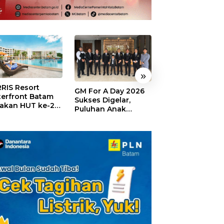
»
RIS Resort
SELAMAT!,
GM For A Day 2026
erfront Batam
Wyndham Panbi
Sukses Digelar,
akan HUT ke-24,
Batam Raih
Puluhan Anak
ar Giveaway dan
Penghargaan Ho
Rasakan Jadi
kon Menginap
Premium Terbai
General Manager
%
Versi Trip.com
Hotel Sehari