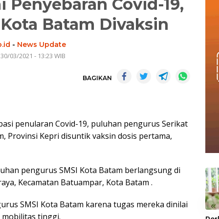
i Penyebaran Covid-19,
Kota Batam Divaksin
.id
-
News Update
 30/03/2021 - 13:23 WIB
BAGIKAN
si penularan Covid-19, puluhan pengurus Serikat
, Provinsi Kepri disuntik vaksin dosis pertama,
uluhan pengurus SMSI Kota Batam berlangsung di
eraya, Kecamatan Batuampar, Kota Batam .
urus SMSI Kota Batam karena tugas mereka dinilai
«
mobilitas tinggi.