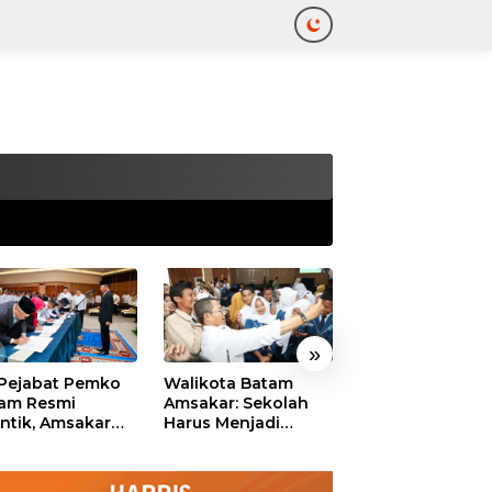
tutup
»
 Pejabat Pemko
Walikota Batam
Ekonomi Batam
am Resmi
Amsakar: Sekolah
Diproyeksikan
antik, Amsakar
Harus Menjadi
Tumbuh hingga 
ankan Integritas
Ruang Aman bagi
Persen, Pemko
 Pelayanan
Anak untuk Tumbuh
Naikkan Target
dan Berprestasi
Pendapatan Da