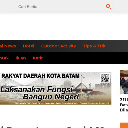
al News
Hotel
Outdoor Activity
Tips & Trik
ntak
Iklan
Karir
«
311
Bat
Dil
Tek
dan