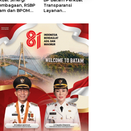
kuat Sinergi
BP Batam Perkuat
BP Batam Duku
embagaan, RSBP
Transparansi
Penertiban Rua
am dan BPOM
Layanan
Laut, Pastikan
tikan Pelayanan
Pertanahan, Alokasi
Pemanfaatan Se
 Ketersediaan
Tanah Reguler
Aturan
t Aman
Segera Hadir Melalui
LMS