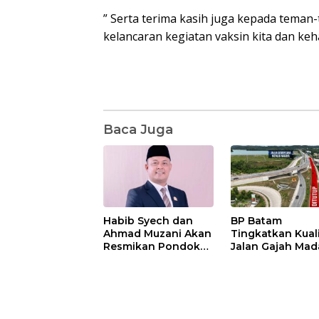
” Serta terima kasih juga kepada tem
kelancaran kegiatan vaksin kita dan keh
Baca Juga
Habib Syech dan
BP Batam
Ahmad Muzani Akan
Tingkatkan Kual
Resmikan Pondok
Jalan Gajah Mad
Pesantren Nur Iman
Pengguna Jalan
di Pulau Kasu, Iman
Diminta Ekstra H
Sutiawan Cek
hati
Kesiapan