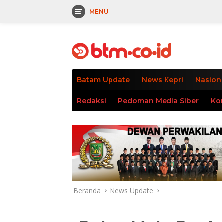
MENU
Langsung
tutup
ke
konten
Batam Update
News Kepri
Nasion
Redaksi
Pedoman Media Siber
Ko
Beranda
News Update