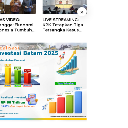
»
S VIDEO:
LIVE STREAMING:
TERBONGKAR!
langga: Ekonomi
KPK Tetapkan Tiga
Ratusan Rekeni
onesia Tumbuh
Tersangka Kasus
Virtual SPPG Fikt
9 Persen pada
Dugaan Korupsi
Diduga Terima 
ester II 2026
Digitalisasi SPBU
Rp311 Miliar, Ka
Pertamina
Dilaporkan ke
Kejaksaan