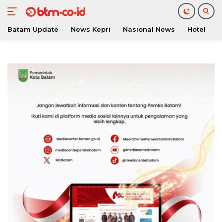
Batam Update
News Kepri
Nasional News
Hotel
O
Langsung
ke
konten