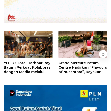
«
»
YELLO Hotel Harbour Bay
Grand Mercure Batam
Batam Perkuat Kolaborasi
Centre Hadirkan “Flavours
dengan Media melalui
of Nusantara”, Rayakan
YELLO Connect
HUT RI dengan Cita Rasa
Kuliner Indonesia