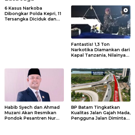
6 Kasus Narkoba
Dibongkar Polda Kepri, 11
Tersangka Diciduk dan
Sabu 402 Gram Disita
Fantastis! 1,3 Ton
Narkotika Diamankan dari
Kapal Tanzania, Nilainya
Tembus Rp4,55 Triliun
Habib Syech dan Ahmad
BP Batam Tingkatkan
Muzani Akan Resmikan
Kualitas Jalan Gajah Mada,
Pondok Pesantren Nur
Pengguna Jalan Diminta
Iman di Pulau Kasu, Iman
Ekstra Hati-hati
Sutiawan Cek Kesiapan