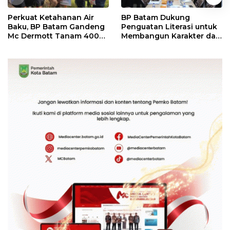
Perkuat Ketahanan Air
BP Batam Dukung
Baku, BP Batam Gandeng
Penguatan Literasi untuk
Mc Dermott Tanam 400
Membangun Karakter dan
Bambu Betung di
Kebhinekaan Bagi
Bendungan Sei Nongsa
Generasi Masa Depan