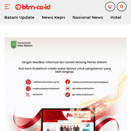
Batam Update
News Kepri
Nasional News
Hotel
O
Langsung
ke
konten