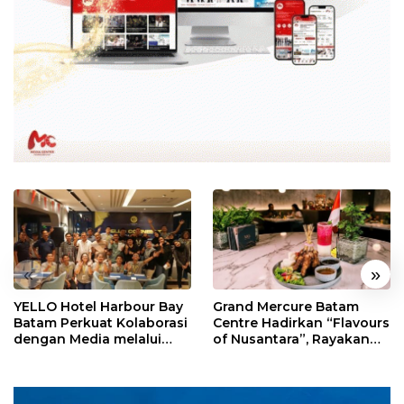
«
»
YELLO Hotel Harbour Bay
Grand Mercure Batam
Batam Perkuat Kolaborasi
Centre Hadirkan “Flavours
dengan Media melalui
of Nusantara”, Rayakan
YELLO Connect
HUT RI dengan Cita Rasa
Kuliner Indonesia