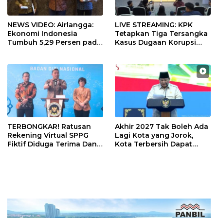
NEWS VIDEO: Airlangga:
LIVE STREAMING: KPK
Ekonomi Indonesia
Tetapkan Tiga Tersangka
Tumbuh 5,29 Persen pada
Kasus Dugaan Korupsi
Semester II 2026
Digitalisasi SPBU
Pertamina
TERBONGKAR! Ratusan
Akhir 2027 Tak Boleh Ada
Rekening Virtual SPPG
Lagi Kota yang Jorok,
Fiktif Diduga Terima Dana
Kota Terbersih Dapat
Rp311 Miliar, Kasus
Rp20 Miliar
Dilaporkan ke Kejaksaan