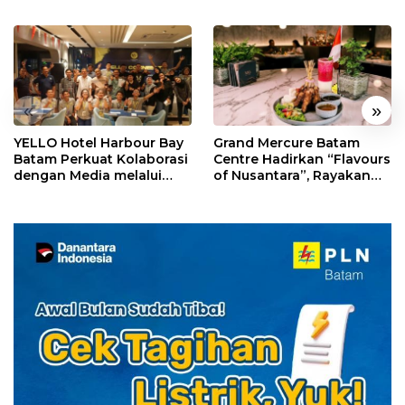
«
»
YELLO Hotel Harbour Bay
Grand Mercure Batam
Batam Perkuat Kolaborasi
Centre Hadirkan “Flavours
dengan Media melalui
of Nusantara”, Rayakan
YELLO Connect
HUT RI dengan Cita Rasa
Kuliner Indonesia