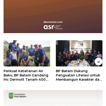
«
»
Perkuat Ketahanan Air
BP Batam Dukung
Baku, BP Batam Gandeng
Penguatan Literasi untuk
Mc Dermott Tanam 400
Membangun Karakter dan
Bambu Betung di
Kebhinekaan Bagi
Bendungan Sei Nongsa
Generasi Masa Depan