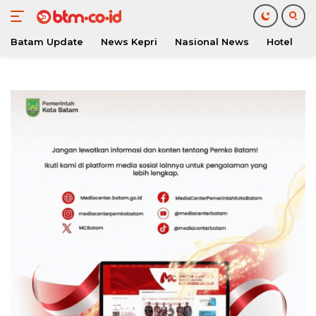
Batam Update
News Kepri
Nasional News
Hotel
O
Langsung
ke
konten