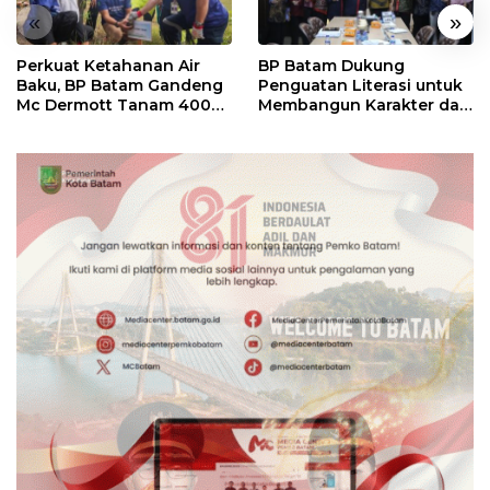
«
»
Perkuat Ketahanan Air
BP Batam Dukung
Baku, BP Batam Gandeng
Penguatan Literasi untuk
Mc Dermott Tanam 400
Membangun Karakter dan
Bambu Betung di
Kebhinekaan Bagi
Bendungan Sei Nongsa
Generasi Masa Depan