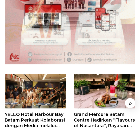
«
»
YELLO Hotel Harbour Bay
Grand Mercure Batam
Batam Perkuat Kolaborasi
Centre Hadirkan “Flavours
dengan Media melalui
of Nusantara”, Rayakan
YELLO Connect
HUT RI dengan Cita Rasa
Kuliner Indonesia