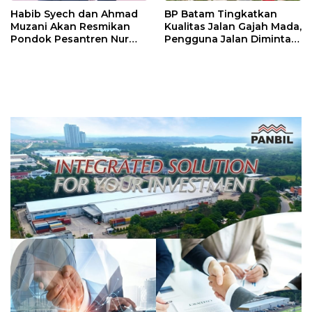
Habib Syech dan Ahmad
BP Batam Tingkatkan
Muzani Akan Resmikan
Kualitas Jalan Gajah Mada,
Pondok Pesantren Nur
Pengguna Jalan Diminta
Iman di Pulau Kasu, Iman
Ekstra Hati-hati
Sutiawan Cek Kesiapan