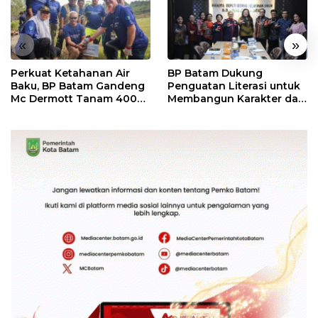
«
»
Perkuat Ketahanan Air
BP Batam Dukung
Baku, BP Batam Gandeng
Penguatan Literasi untuk
Mc Dermott Tanam 400
Membangun Karakter dan
Bambu Betung di
Kebhinekaan Bagi
Bendungan Sei Nongsa
Generasi Masa Depan