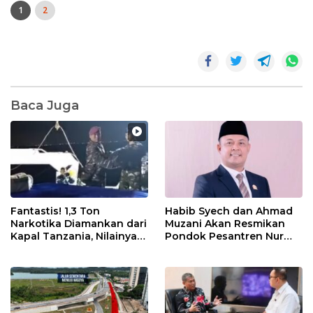
1
2
Baca Juga
Fantastis! 1,3 Ton
Habib Syech dan Ahmad
Narkotika Diamankan dari
Muzani Akan Resmikan
Kapal Tanzania, Nilainya
Pondok Pesantren Nur
Tembus Rp4,55 Triliun
Iman di Pulau Kasu, Iman
Sutiawan Cek Kesiapan