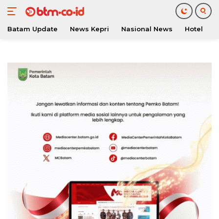
Batam Update
News Kepri
Nasional News
Hotel
O
Langsung
ke
konten