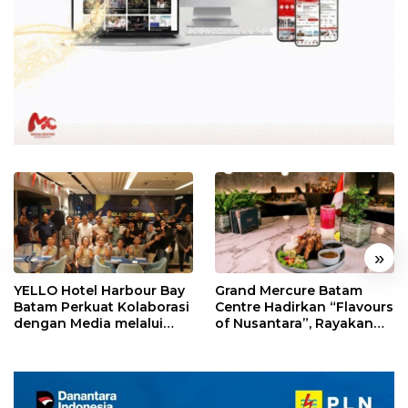
«
»
YELLO Hotel Harbour Bay
Grand Mercure Batam
Batam Perkuat Kolaborasi
Centre Hadirkan “Flavours
dengan Media melalui
of Nusantara”, Rayakan
YELLO Connect
HUT RI dengan Cita Rasa
Kuliner Indonesia