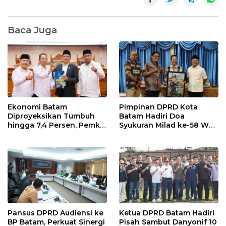
Baca Juga
Pimpinan DPRD Kota
Ekonomi Batam
Batam Hadiri Doa
Diproyeksikan Tumbuh
Syukuran Milad ke-58 Wali
hingga 7,4 Persen, Pemko
Kota Amsakar Achmad,
Naikkan Target
Serahkan Cinderamata
Pendapatan Daerah
Karikatur
Pansus DPRD Audiensi ke
Ketua DPRD Batam Hadiri
BP Batam, Perkuat Sinergi
Pisah Sambut Danyonif 10