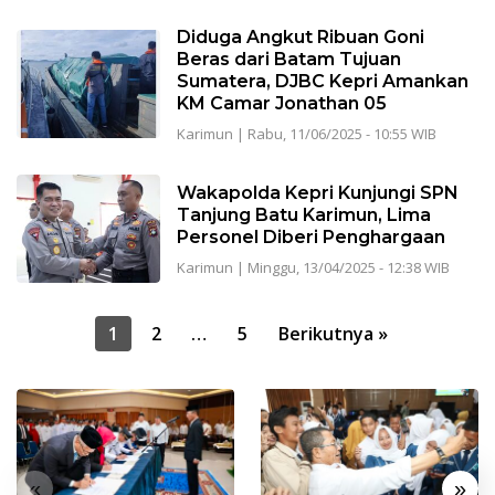
Diduga Angkut Ribuan Goni
Beras dari Batam Tujuan
Sumatera, DJBC Kepri Amankan
KM Camar Jonathan 05
Karimun
|
Rabu, 11/06/2025 - 10:55 WIB
Wakapolda Kepri Kunjungi SPN
Tanjung Batu Karimun, Lima
Personel Diberi Penghargaan
Karimun
|
Minggu, 13/04/2025 - 12:38 WIB
Paginasi
1
2
…
5
Berikutnya »
pos
«
»