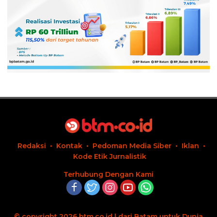
Redaksi
Kontak
Pedoman Media Siber
Iklan
Kode Etik Jurnalistik
Terhubung Dengan Kami
© copyright 2026 btm.co.id | dari Batam untuk Dunia