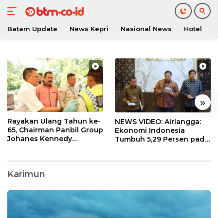
Batam Update
News Kepri
Nasional News
Hotel
O
Langsung
ke
konten
«
»
Rayakan Ulang Tahun ke-
NEWS VIDEO: Airlangga:
65, Chairman Panbil Group
Ekonomi Indonesia
Johanes Kennedy
Tumbuh 5,29 Persen pada
Bagikan 630 Paket
Semester II 2026
Sembako kepada
Karyawan
Karimun