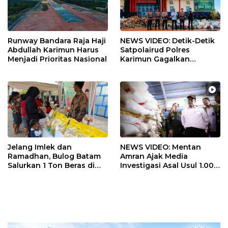
Runway Bandara Raja Haji
NEWS VIDEO: Detik-Detik
Abdullah Karimun Harus
Satpolairud Polres
Menjadi Prioritas Nasional
Karimun Gagalkan
Pengiriman 9,5 Ton Timah
Ilegal, Dua Tersangka
Diciduk
Jelang Imlek dan
NEWS VIDEO: Mentan
Ramadhan, Bulog Batam
Amran Ajak Media
Salurkan 1 Ton Beras di
Investigasi Asal Usul 1.000
Bazar Pangan Murah
Ton Beras dari
Karimun
Tanjungpinang, Mabes
Polri Diminta Usut Hingga
Pemilik