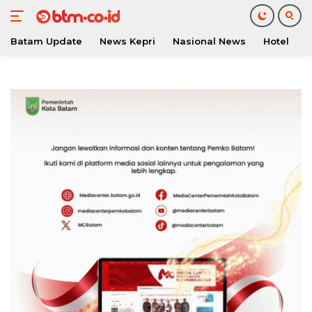
Batam Update
News Kepri
Nasional News
Hotel
O
Langsung
ke
konten