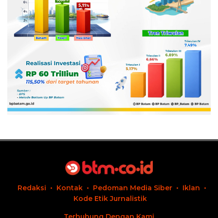
Redaksi
Kontak
Pedoman Media Siber
Iklan
Kode Etik Jurnalistik
Terhubung Dengan Kami