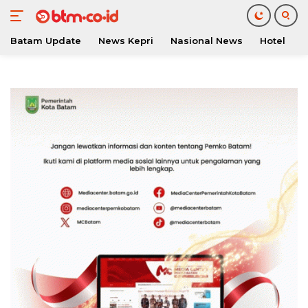
Batam Update
News Kepri
Nasional News
Hotel
O
Langsung
ke
konten