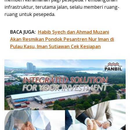
infrastruktur, terutama jalan, selalu memberi ruang-
ruang untuk pesepeda.
BACA JUGA:
Habib Syech dan Ahmad Muzani
Akan Resmikan Pondok Pesantren Nur Iman di
Pulau Kasu, Iman Sutiawan Cek Kesiapan