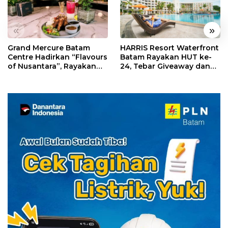
«
»
Grand Mercure Batam
HARRIS Resort Waterfront
Centre Hadirkan “Flavours
Batam Rayakan HUT ke-
of Nusantara”, Rayakan
24, Tebar Giveaway dan
HUT RI dengan Cita Rasa
Diskon Menginap 24%
Kuliner Indonesia