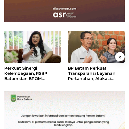
«
»
Perkuat Sinergi
BP Batam Perkuat
Kelembagaan, RSBP
Transparansi Layanan
Batam dan BPOM
Pertanahan, Alokasi
Pastikan Pelayanan dan
Tanah Reguler Segera
Ketersediaan Obat Aman
Hadir Melalui LMS