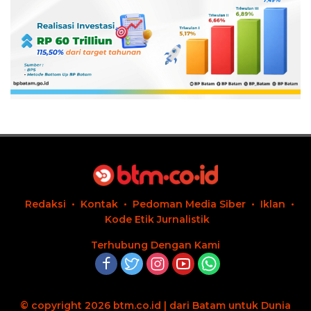
Redaksi
Kontak
Pedoman Media Siber
Iklan
Kode Etik Jurnalistik
Terhubung Dengan Kami
© copyright 2026 btm.co.id | dari Batam untuk Dunia