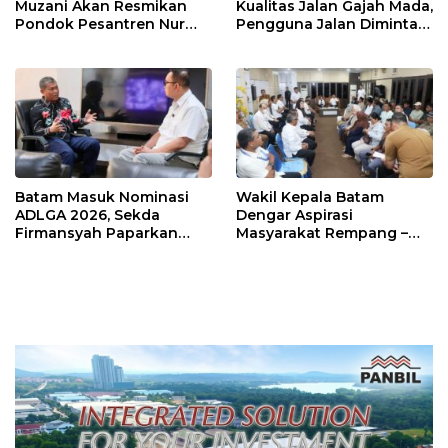
Muzani Akan Resmikan
Kualitas Jalan Gajah Mada,
Pondok Pesantren Nur
Pengguna Jalan Diminta
Iman di Pulau Kasu, Iman
Ekstra Hati-hati
Sutiawan Cek Kesiapan
Batam Masuk Nominasi
Wakil Kepala Batam
ADLGA 2026, Sekda
Dengar Aspirasi
Firmansyah Paparkan
Masyarakat Rempang –
Transformasi Digital
Galang: Pastikan
Berbasis Data
Pembangunan Sekolah
Rakyat Berorientasi
Pengembangan Masa
Depan Pendidikan