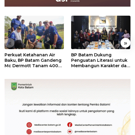
«
»
Perkuat Ketahanan Air
BP Batam Dukung
Baku, BP Batam Gandeng
Penguatan Literasi untuk
Mc Dermott Tanam 400
Membangun Karakter dan
Bambu Betung di
Kebhinekaan Bagi
Bendungan Sei Nongsa
Generasi Masa Depan