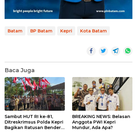
Batam
BP Batam
Kepri
Kota Batam
Baca Juga
Sambut HUT RI ke-81,
BREAKING NEWS: Belasan
Ditreskrimsus Polda Kepri
Anggota PWI Kepri
Bagikan Ratusan Bendera
Mundur, Ada Apa?
dan Sembako ke Warga