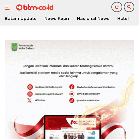
Batam Update
News Kepri
Nasional News
Hotel
O
Langsung
ke
konten