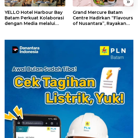
«
»
YELLO Hotel Harbour Bay
Grand Mercure Batam
Batam Perkuat Kolaborasi
Centre Hadirkan “Flavours
dengan Media melalui
of Nusantara”, Rayakan
YELLO Connect
HUT RI dengan Cita Rasa
Kuliner Indonesia