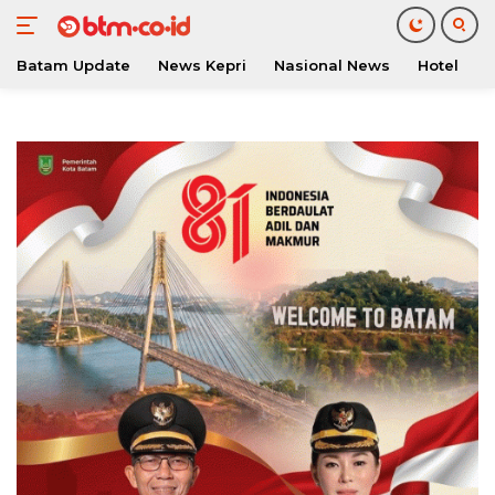
Batam Update
News Kepri
Nasional News
Hotel
O
Langsung
ke
konten