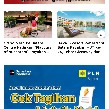
«
»
Grand Mercure Batam
HARRIS Resort Waterfront
Centre Hadirkan “Flavours
Batam Rayakan HUT ke-
of Nusantara”, Rayakan
24, Tebar Giveaway dan
HUT RI dengan Cita Rasa
Diskon Menginap 24%
Kuliner Indonesia