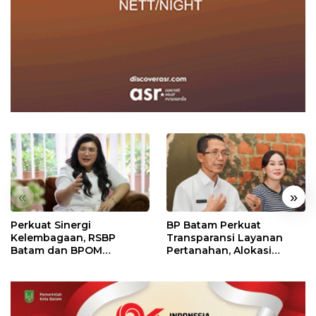
«
»
Perkuat Sinergi
BP Batam Perkuat
Kelembagaan, RSBP
Transparansi Layanan
Batam dan BPOM
Pertanahan, Alokasi
Pastikan Pelayanan dan
Tanah Reguler Segera
Ketersediaan Obat Aman
Hadir Melalui LMS