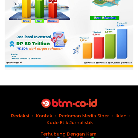
Redaksi
Kontak
Pedoman Media Siber
Iklan
Kode Etik Jurnalistik
Terhubung Dengan Kami