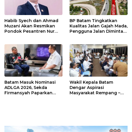
Habib Syech dan Ahmad
BP Batam Tingkatkan
Muzani Akan Resmikan
Kualitas Jalan Gajah Mada,
Pondok Pesantren Nur
Pengguna Jalan Diminta
Iman di Pulau Kasu, Iman
Ekstra Hati-hati
Sutiawan Cek Kesiapan
Batam Masuk Nominasi
Wakil Kepala Batam
ADLGA 2026, Sekda
Dengar Aspirasi
Firmansyah Paparkan
Masyarakat Rempang –
Transformasi Digital
Galang: Pastikan
Berbasis Data
Pembangunan Sekolah
Rakyat Berorientasi
Pengembangan Masa
Depan Pendidikan