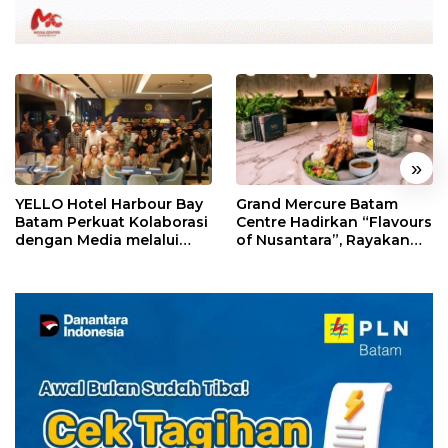
«
»
YELLO Hotel Harbour Bay
Grand Mercure Batam
Batam Perkuat Kolaborasi
Centre Hadirkan “Flavours
dengan Media melalui
of Nusantara”, Rayakan
YELLO Connect
HUT RI dengan Cita Rasa
Kuliner Indonesia