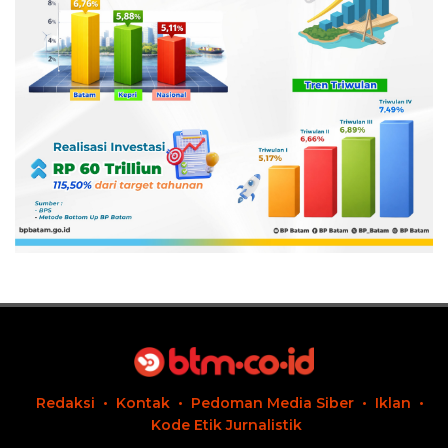
Redaksi
Kontak
Pedoman Media Siber
Iklan
Kode Etik Jurnalistik