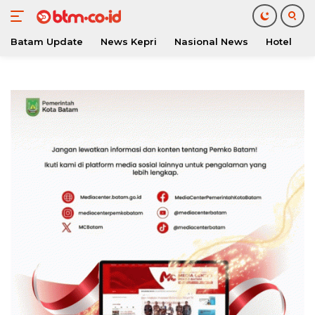
Batam Update
News Kepri
Nasional News
Hotel
O
Langsung
ke
konten