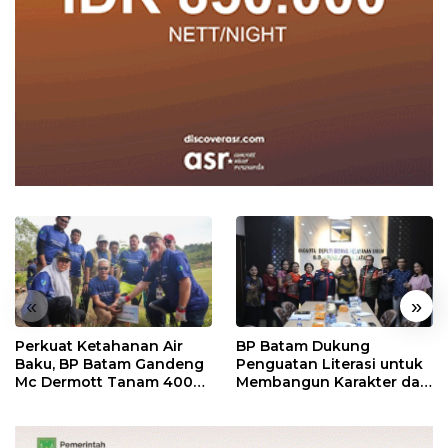
«
»
Perkuat Ketahanan Air
BP Batam Dukung
Baku, BP Batam Gandeng
Penguatan Literasi untuk
Mc Dermott Tanam 400
Membangun Karakter dan
Bambu Betung di
Kebhinekaan Bagi
Bendungan Sei Nongsa
Generasi Masa Depan