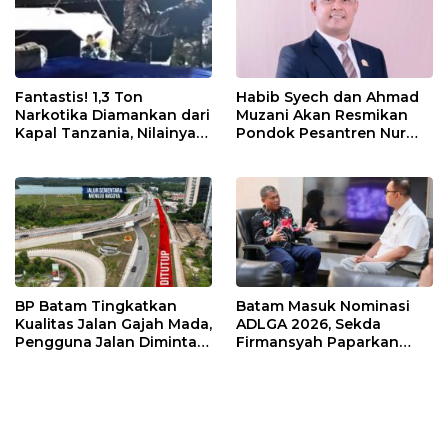
Fantastis! 1,3 Ton
Habib Syech dan Ahmad
Narkotika Diamankan dari
Muzani Akan Resmikan
Kapal Tanzania, Nilainya
Pondok Pesantren Nur
Tembus Rp4,55 Triliun
Iman di Pulau Kasu, Iman
Sutiawan Cek Kesiapan
BP Batam Tingkatkan
Batam Masuk Nominasi
Kualitas Jalan Gajah Mada,
ADLGA 2026, Sekda
Pengguna Jalan Diminta
Firmansyah Paparkan
Ekstra Hati-hati
Transformasi Digital
Berbasis Data