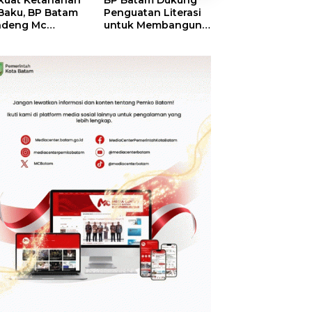
kuat Ketahanan
BP Batam Dukung
RSBP Batam
 Baku, BP Batam
Penguatan Literasi
Torehkan Stand
ndeng Mc
untuk Membangun
Pelayanan Kela
mott Tanam 400
Karakter dan
Dunia, Raih
bu Betung di
Kebhinekaan Bagi
Diamond Status 
dungan Sei
Generasi Masa
WSO
ngsa
Depan