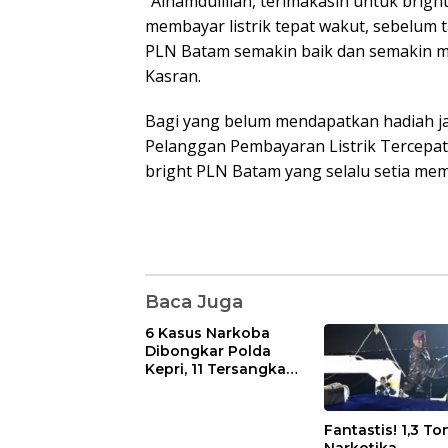
“Alhamdulillah, terimakasih untuk brig
membayar listrik tepat wakut, sebelum t
PLN Batam semakin baik dan semakin m
Kasran.
Bagi yang belum mendapatkan hadiah jan
Pelanggan Pembayaran Listrik Tercepat 
bright PLN Batam yang selalu setia memba
Baca Juga
6 Kasus Narkoba
Dibongkar Polda
Kepri, 11 Tersangka
Diciduk dan Sabu
402 Gram Disita
Fantastis! 1,3 To