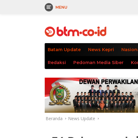
MENU
Langsung
tutup
ke
konten
Batam Update
News Kepri
Nasion
Redaksi
Pedoman Media Siber
Ko
Beranda
News Update