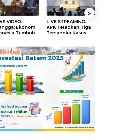
»
S VIDEO:
LIVE STREAMING:
TERBONGKAR!
langga: Ekonomi
KPK Tetapkan Tiga
Ratusan Rekeni
onesia Tumbuh
Tersangka Kasus
Virtual SPPG Fikt
9 Persen pada
Dugaan Korupsi
Diduga Terima 
ester II 2026
Digitalisasi SPBU
Rp311 Miliar, Ka
Pertamina
Dilaporkan ke
Kejaksaan