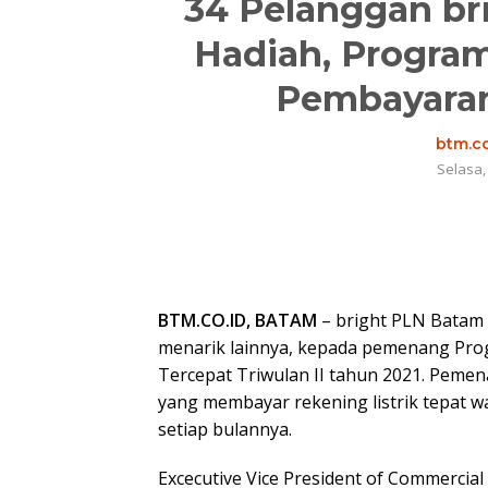
34 Pelanggan br
Hadiah, Program
Pembayaran 
btm.co
Selasa,
BTM.CO.ID, BATAM
– bright PLN Batam
menarik lainnya, kepada pemenang Pro
Tercepat Triwulan II tahun 2021. Peme
yang membayar rekening listrik tepat wa
setiap bulannya.
Excecutive Vice President of Commercia