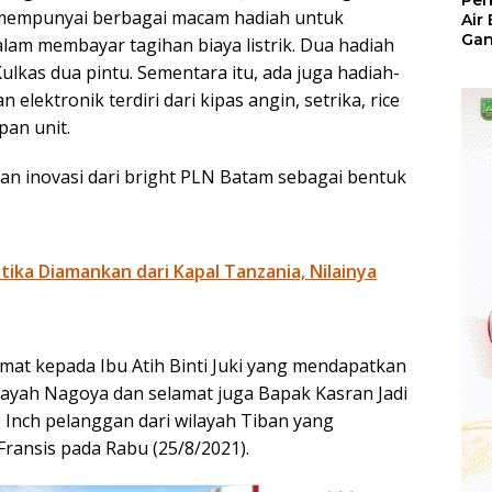
Per
m mempunyai berbagai macam hadiah untuk
Air
Ga
lam membayar tagihan biaya listrik. Dua hadiah
Der
lkas dua pintu. Sementara itu, ada juga hadiah-
Bam
elektronik terdiri dari kipas angin, setrika, rice
Ben
No
pan unit.
an inovasi dari bright PLN Batam sebagai bentuk
otika Diamankan dari Kapal Tanzania, Nilainya
amat kepada Ibu Atih Binti Juki yang mendapatkan
ilayah Nagoya dan selamat juga Bapak Kasran Jadi
 Inch pelanggan dari wilayah Tiban yang
ransis pada Rabu (25/8/2021).