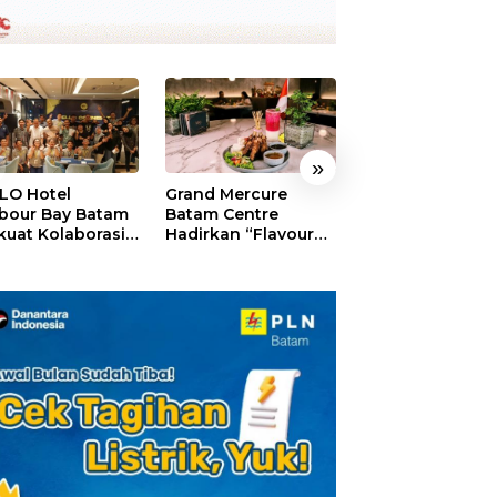
»
LO Hotel
Grand Mercure
HARRIS Resort
bour Bay Batam
Batam Centre
Waterfront Bat
kuat Kolaborasi
Hadirkan “Flavours
Rayakan HUT ke
gan Media
of Nusantara”,
Tebar Giveaway
alui YELLO
Rayakan HUT RI
Diskon Mengin
nect
dengan Cita Rasa
24%
Kuliner Indonesia