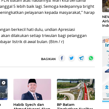
ht PLN Batam atas hadiahnya. Mari kita bersama
anggal 5 lebih baik lagi. Semoga kedepannya bright
«
eningkatkan pelayanan kepada masyarakat,” harap
NEW
Air
Ind
gan berkecil hati dulu, undian Apresiasi
5,2
Sem
akan dilakukan setiap triwulan bagi pelanggan
yar listrik di awal bulan. (Btm / r)
BAGIKAN
n
Habib Syech dan
BP Batam