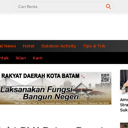
al News
Hotel
Outdoor Activity
Tips & Trik
ntak
Iklan
Karir
«
Ams
Str
Suk
3 J