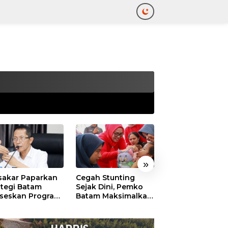
tutup
»
akar Paparkan
Cegah Stunting
311 Pejabat Pe
ategi Batam
Sejak Dini, Pemko
Batam Resmi
seskan Program
Batam Maksimalkan
Dilantik, Amsak
uta Rumah
Peran Posyandu
Tekankan Integr
dan Pelayanan