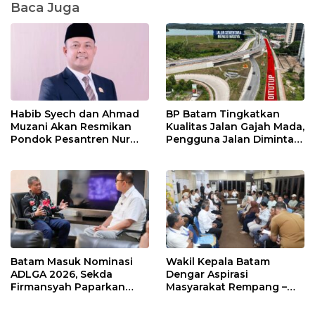
Baca Juga
Habib Syech dan Ahmad
BP Batam Tingkatkan
Muzani Akan Resmikan
Kualitas Jalan Gajah Mada,
Pondok Pesantren Nur
Pengguna Jalan Diminta
Iman di Pulau Kasu, Iman
Ekstra Hati-hati
Sutiawan Cek Kesiapan
Batam Masuk Nominasi
Wakil Kepala Batam
ADLGA 2026, Sekda
Dengar Aspirasi
Firmansyah Paparkan
Masyarakat Rempang –
Transformasi Digital
Galang: Pastikan
Berbasis Data
Pembangunan Sekolah