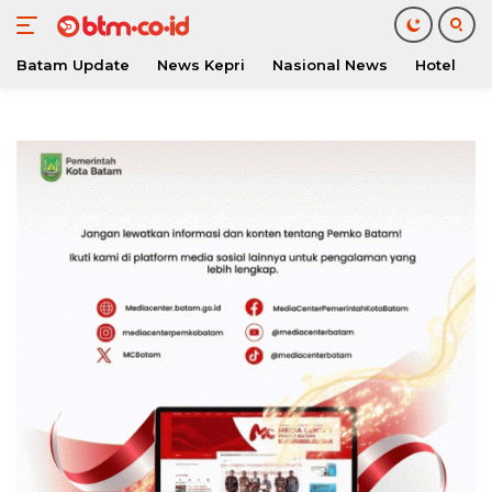
Batam Update
News Kepri
Nasional News
Hotel
O
Langsung
ke
konten