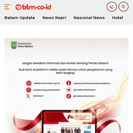
Batam Update
News Kepri
Nasional News
Hotel
O
Langsung
ke
konten