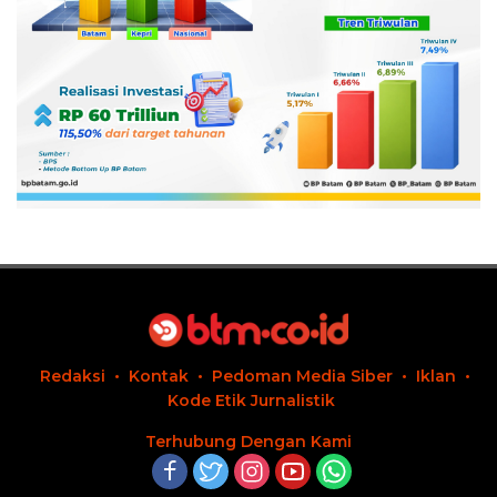
Redaksi
Kontak
Pedoman Media Siber
Iklan
Kode Etik Jurnalistik
Terhubung Dengan Kami