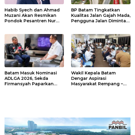
Habib Syech dan Ahmad
BP Batam Tingkatkan
Muzani Akan Resmikan
Kualitas Jalan Gajah Mada,
Pondok Pesantren Nur
Pengguna Jalan Diminta
Iman di Pulau Kasu, Iman
Ekstra Hati-hati
Sutiawan Cek Kesiapan
Batam Masuk Nominasi
Wakil Kepala Batam
ADLGA 2026, Sekda
Dengar Aspirasi
Firmansyah Paparkan
Masyarakat Rempang –
Transformasi Digital
Galang: Pastikan
Berbasis Data
Pembangunan Sekolah
Rakyat Berorientasi
Pengembangan Masa
Depan Pendidikan