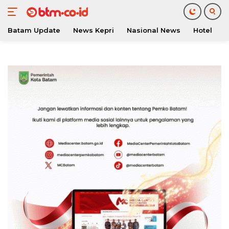
Batam Update
News Kepri
Nasional News
Hotel
O
Langsung
ke
konten