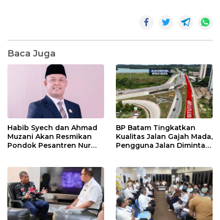
Baca Juga
Habib Syech dan Ahmad
BP Batam Tingkatkan
Muzani Akan Resmikan
Kualitas Jalan Gajah Mada,
Pondok Pesantren Nur
Pengguna Jalan Diminta
Iman di Pulau Kasu, Iman
Ekstra Hati-hati
Sutiawan Cek Kesiapan