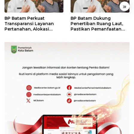
«
»
BP Batam Perkuat
BP Batam Dukung
Transparansi Layanan
Penertiban Ruang Laut,
Pertanahan, Alokasi
Pastikan Pemanfaatan
Tanah Reguler Segera
Sesuai Aturan
Hadir Melalui LMS