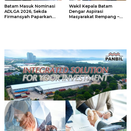
Batam Masuk Nominasi
Wakil Kepala Batam
ADLGA 2026, Sekda
Dengar Aspirasi
Firmansyah Paparkan
Masyarakat Rempang –
Transformasi Digital
Galang: Pastikan
Berbasis Data
Pembangunan Sekolah
Rakyat Berorientasi
Pengembangan Masa
Depan Pendidikan