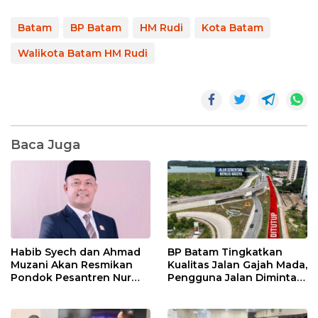
Batam
BP Batam
HM Rudi
Kota Batam
Walikota Batam HM Rudi
Baca Juga
Habib Syech dan Ahmad
BP Batam Tingkatkan
Muzani Akan Resmikan
Kualitas Jalan Gajah Mada,
Pondok Pesantren Nur
Pengguna Jalan Diminta
Iman di Pulau Kasu, Iman
Ekstra Hati-hati
Sutiawan Cek Kesiapan