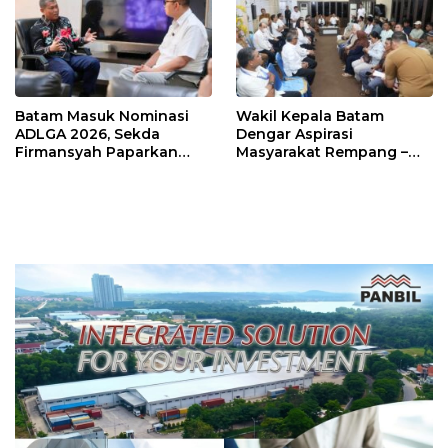
Batam Masuk Nominasi
Wakil Kepala Batam
ADLGA 2026, Sekda
Dengar Aspirasi
Firmansyah Paparkan
Masyarakat Rempang –
Transformasi Digital
Galang: Pastikan
Berbasis Data
Pembangunan Sekolah
Rakyat Berorientasi
Pengembangan Masa
Depan Pendidikan