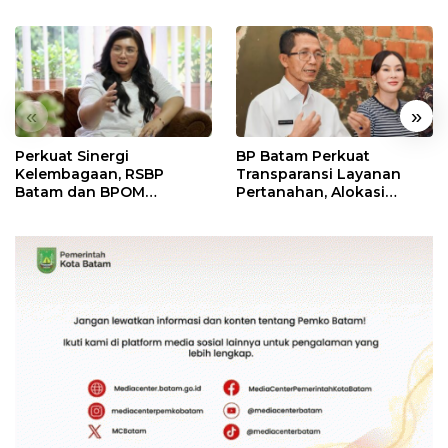
«
»
Perkuat Sinergi
BP Batam Perkuat
Kelembagaan, RSBP
Transparansi Layanan
Batam dan BPOM
Pertanahan, Alokasi
Pastikan Pelayanan dan
Tanah Reguler Segera
Ketersediaan Obat Aman
Hadir Melalui LMS