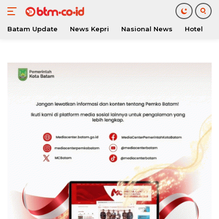
Batam Update
News Kepri
Nasional News
Hotel
O
Langsung
ke
konten